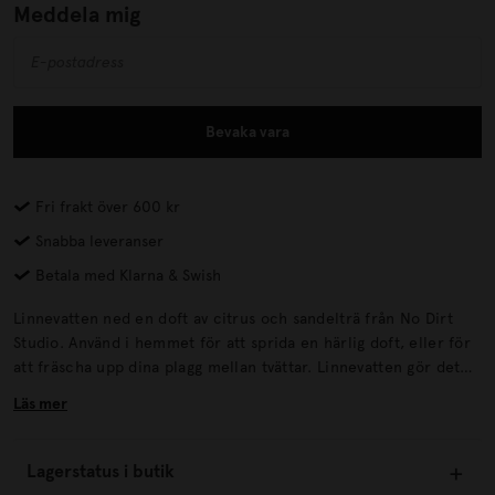
Meddela mig
Bevaka vara
Fri frakt över 600 kr
Snabba leveranser
Betala med Klarna & Swish
Linnevatten ned en doft av citrus och sandelträ från No Dirt
Studio. Använd i hemmet för att sprida en härlig doft, eller för
att fräscha upp dina plagg mellan tvättar. Linnevatten gör det
möjligt att undvika att tvättmaskinen startas en extra gång,
Läs mer
vilket sparar på energi och vår miljö.
Lagerstatus i butik