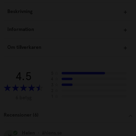
Beskrivning
Information
Om tillverkaren
4.5
5
☆
4
☆
3
☆
2
☆
1
☆
6 betyg
Recensioner (6)
Helen
•
åhlens.se
H