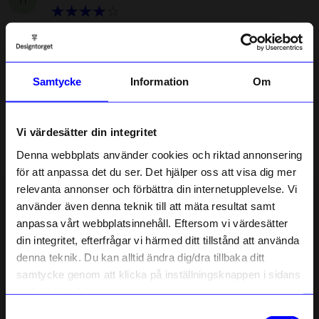
Lite dålig doft tycker jag, håller inte inte lång stund, väldigt
flyktig. Köpt förut o då var det inte så, har man dragit in på
doftmedel?
Samtycke
Information
Om
4 månader sedan
Mats
•
åhlens.se
Vi värdesätter din integritet
M
Denna webbplats använder cookies och riktad annonsering
för att anpassa det du ser. Det hjälper oss att visa dig mer
2 veckor sedan
relevanta annonser och förbättra din internetupplevelse. Vi
10% rabatt på
använder även denna teknik till att mäta resultat samt
Carin C
CC
anpassa vårt webbplatsinnehåll. Eftersom vi värdesätter
ditt första köp
din integritet, efterfrågar vi härmed ditt tillstånd att använda
Anmäl dig till vårt nyhetsbrev och bli
denna teknik. Du kan alltid ändra dig/dra tillbaka ditt
först med att få nyheter, inspiration
1 månad sedan
och unika erbjudanden!
samtycke genom att klicka på inställningsknappen i sidans
Som tack får du
10% rabatt
på ditt
nedre högra hörn.
Britt-Marie
•
åhlens.se
första köp.
B
Samtyckesval
Name