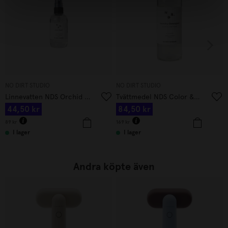
NO DIRT STUDIO
NO DIRT STUDIO
Linnevatten NDS Orchid & Magnolia 100 ml
Tvättmedel NDS Color & white Citrus Sandel 750 ml
44,50
kr
84,50
kr
89
kr
169
kr
I lager
I lager
Andra köpte även