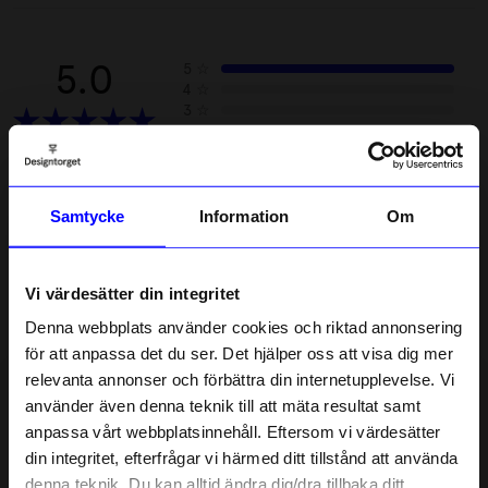
5.0
5
☆
4
☆
3
☆
2
☆
1
☆
2 betyg
Samtycke
Information
Om
Recensioner (2)
Gunilla G
GG
Vi värdesätter din integritet
Denna webbplats använder cookies och riktad annonsering
för att anpassa det du ser. Det hjälper oss att visa dig mer
2 veckor sedan
relevanta annonser och förbättra din internetupplevelse. Vi
10% rabatt på
använder även denna teknik till att mäta resultat samt
Mirjam
•
åhlens.se
M
anpassa vårt webbplatsinnehåll. Eftersom vi värdesätter
ditt första köp
din integritet, efterfrågar vi härmed ditt tillstånd att använda
Anmäl dig till vårt nyhetsbrev och bli
denna teknik. Du kan alltid ändra dig/dra tillbaka ditt
först med att få nyheter, inspiration