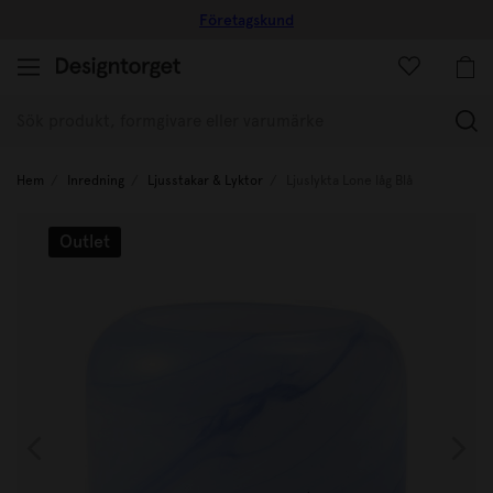
Företagskund
(
Hem
Inredning
Ljusstakar & Lyktor
Ljuslykta Lone låg Blå
Outlet