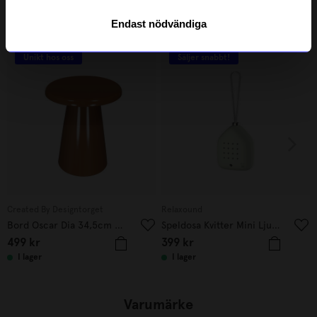
Endast nödvändiga
Andra köpte även
Unikt hos oss
Säljer snabbt!
Created By Designtorget
Relaxound
Bord Oscar Dia 34,5cm Rost
Speldosa Kvitter Mini Ljusgrön
499
kr
399
kr
I lager
I lager
Varumärke