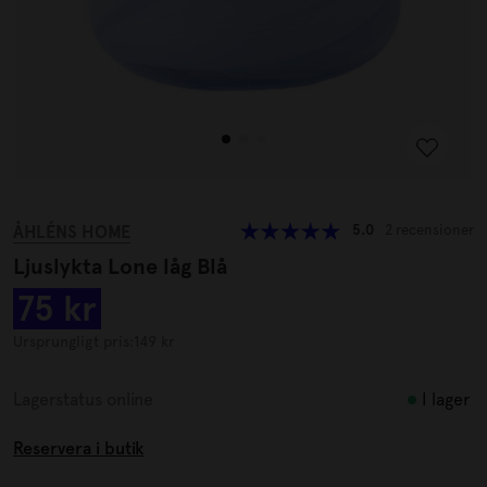
ÅHLÉNS HOME
5.0
2 recensioner
Ljuslykta Lone låg Blå
75 kr
Ursprungligt pris:
149 kr
I lager
Lagerstatus online
Reservera i butik