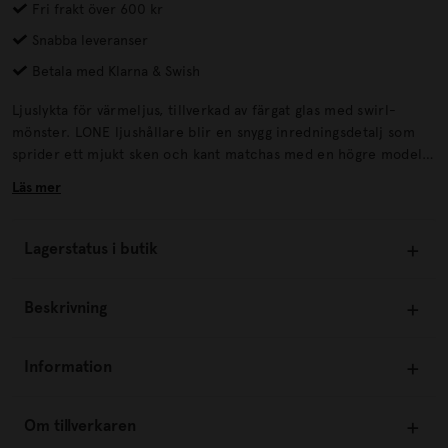
Fri frakt över 600 kr
Snabba leveranser
Betala med Klarna & Swish
Ljuslykta för värmeljus, tillverkad av färgat glas med swirl-
mönster. LONE ljushållare blir en snygg inredningsdetalj som
sprider ett mjukt sken och kant matchas med en högre modell i
samma serie. • Ljuslykta för värmeljus• Tvistat mönster• Finns i
Läs mer
olika storlekar Mått:Diameter: 10 cmHöjd: 7,5 cm
ÅtervinningLämnas till välgörenhet eller återvinningscentral.
Lagerstatus i butik
Beskrivning
Information
Om tillverkaren