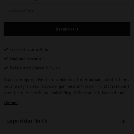
Bevaka vara
Fri frakt över 600 kr
Snabba leveranser
Betala med Klarna & Swish
Skapa din egen adventsljusstake så att den passar just ditt hem.
Set med fyra dekorationsringar med siffrorna 1-4, att fästa runt
kronljus eller antikljus i valfri färg. Siffrorna är tillverkade av
guldfärgat järn.
Läs mer
Lagerstatus i butik