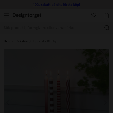
10% rabatt på ditt första köp!
(
Hem
Föräldrar
Ljusstake Blobby