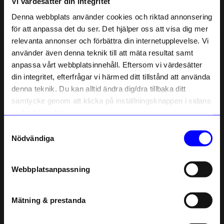
Vi värdesätter din integritet
Liknande produkter
Denna webbplats använder cookies och riktad annonsering
för att anpassa det du ser. Det hjälper oss att visa dig mer
relevanta annonser och förbättra din internetupplevelse. Vi
10% rabatt på
använder även denna teknik till att mäta resultat samt
anpassa vårt webbplatsinnehåll. Eftersom vi värdesätter
ditt första köp
din integritet, efterfrågar vi härmed ditt tillstånd att använda
Anmäl dig till vårt nyhetsbrev och bli
denna teknik. Du kan alltid ändra dig/dra tillbaka ditt
först med att få nyheter, inspiration
och unika erbjudanden!
samtycke genom att klicka på inställningsknappen i sidans
Som tack får du
10% rabatt
på ditt
nedre högra hörn.
första köp.
Samtyckesval
Name
Mano Atelier
Mano Atelier
Nödvändiga
Ljusstake Mano Petit Silver
Ljusstake Mano Petit Guld
Email
249
kr
249
kr
Webbplatsanpassning
I lager
I lager
telefonnummer
Mätning & prestanda
Andra köpte även
Registrera
Läs mer om hur vi hanterar din information i vår
Bästsäljare
Bästsäljare