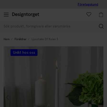
Företagskund
(
Hem
Föräldrar
Ljusstake DT Kulan S
Unikt hos oss