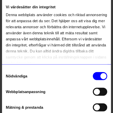
Liknande produkter
Vi värdesätter din integritet
Denna webbplats använder cookies och riktad annonsering
Outlet
Unikt hos oss
48%
för att anpassa det du ser. Det hjälper oss att visa dig mer
Unikt hos oss
relevanta annonser och förbättra din internetupplevelse. Vi
använder även denna teknik till att mäta resultat samt
anpassa vårt webbplatsinnehåll. Eftersom vi värdesätter
din integritet, efterfrågar vi härmed ditt tillstånd att använda
denna teknik. Du kan alltid ändra dig/dra tillbaka ditt
samtycke genom att klicka på inställningsknappen i sidans
nedre högra hörn.
Created By Designtorget
Created By Designtorget
Samtyckesval
Kort 10x15 Ballonger
Ljusstake DT Kulan S Röd
Nödvändiga
13
kr
249
kr
I lager
25
kr
Webbplatsanpassning
I lager
Mätning & prestanda
Andra köpte även