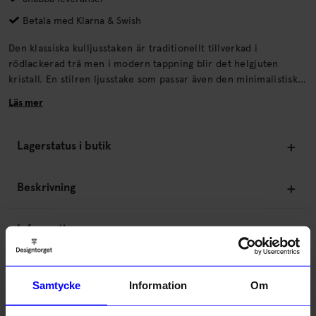
Betala med Klarna & Swish
Den klassiska kulljusstaken är traditionellt tillverkad i
rödlackerad trä men i modern tappning blir det helgjuten
kristall. En stilren ljusstake som passar även den minimalistiska
julfiraren, och gör sig lika bra som solitär som i grupp.
Läs mer
Ljusstaken hittar du bara hos oss på Designtorget.
Lagerstatus i butik
Beskrivning
Information
Om tillverkaren
Samtycke
Information
Om