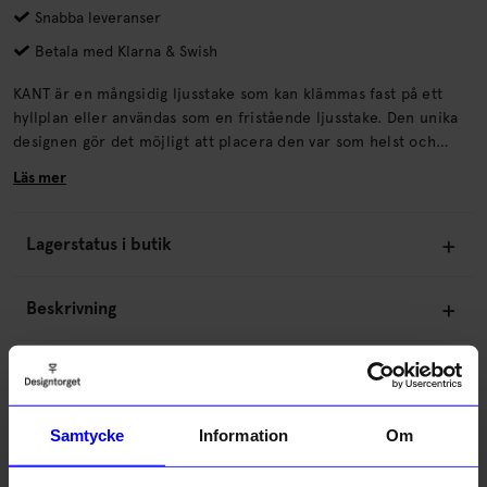
Snabba leveranser
Betala med Klarna & Swish
KANT är en mångsidig ljusstake som kan klämmas fast på ett
hyllplan eller användas som en fristående ljusstake. Den unika
designen gör det möjligt att placera den var som helst och
öppnar upp för att använda levande ljus på platser där det
Läs mer
tidigare inte varit möjligt. Med sin blå färg blir KANT ett
färgglatt komplement som lyfter rummet och passar lika fint i
det moderna som i det klassiska hemmet.
Lagerstatus i butik
Beskrivning
Information
Samtycke
Information
Om
Om tillverkaren