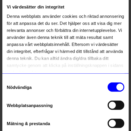
Vi värdesätter din integritet
Liknande produkter
Denna webbplats använder cookies och riktad annonsering
Designklassiker
för att anpassa det du ser. Det hjälper oss att visa dig mer
relevanta annonser och förbättra din internetupplevelse. Vi
använder även denna teknik till att mäta resultat samt
anpassa vårt webbplatsinnehåll. Eftersom vi värdesätter
din integritet, efterfrågar vi härmed ditt tillstånd att använda
denna teknik. Du kan alltid ändra dig/dra tillbaka ditt
samtycke genom att klicka på inställningsknappen i sidans
nedre högra hörn.
Samtyckesval
Design House Stockholm
Design House Stockholm
Nödvändiga
Ljusstake Nordic Light 4 svart
Ljusstake Nordic Light 4 vit
995
kr
995
kr
Webbplatsanpassning
I lager
I lager
Mätning & prestanda
Andra köpte även