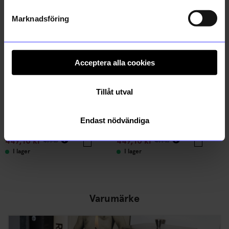
10%
10%
Marknadsföring
Acceptera alla cookies
Tillåt utval
Sparv accessories
Sparv accessories
Endast nödvändiga
Örhängen Just Because Silver
Örhängen Just Because Guld
449,10
kr
449,10
kr
499
kr
499
kr
I lager
I lager
Varumärke