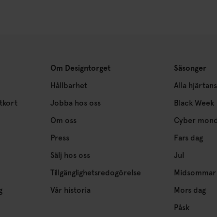
Om Designtorget
Säsonger
Hållbarhet
Alla hjärtan
tkort
Jobba hos oss
Black Week
Om oss
Cyber mon
Press
Fars dag
Sälj hos oss
Jul
Tillgänglighetsredogörelse
Midsommar
g
Vår historia
Mors dag
Påsk