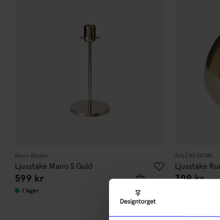
Mano Atelier
ÅHLÉNS HOME
Ljusstake Mano S Guld
Ljusstake R
599
kr
399
kr
I lager
I lager
10