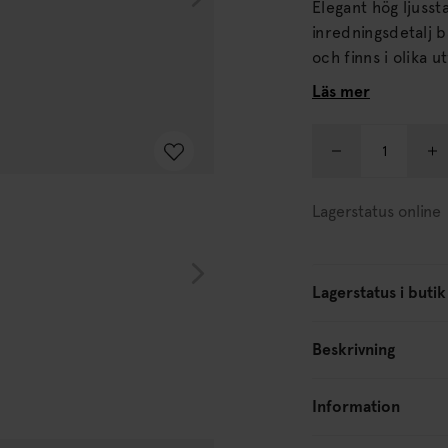
Elegant hög ljusst
inredningsdetalj både ensam och 
och finns i olika utföranden. Ljusstake f
Läs mer
Lagerstatus online
Lagerstatus i butik
Beskrivning
Information