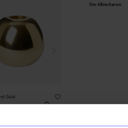
Om tillverkaren
Solstickan
und Guld
Ljusstake Keramik Mörkgrå
349
kr
I lager
% rabatt på