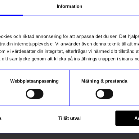
tt första köp
Information
g till vårt nyhetsbrev och bli
Unikt hos oss
ed att få nyheter, inspiration
ss
ch unika erbjudanden!
ies och riktad annonsering för att anpassa det du ser. Det hjälpe
ck får du
10% rabatt
på ditt
första köp.
ra din internetupplevelse. Vi använder även denna teknik till att 
m vi värdesätter din integritet, efterfrågar vi härmed ditt tillstånd
aka ditt samtycke genom att klicka på inställningsknappen i sidans n
Webbplatsanpassning
Mätning & prestanda
Registrera
gntorget
Created By Designtorget
rå
Barpall Emil Mörkgrön
a
Tillåt utval
Ac
 hur vi hanterar din information i vår
1 995
kr
integritetspolicy
.
I lager