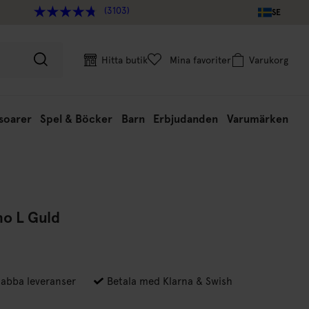
(3103)
SE
Hitta butik
Mina favoriter
Varukorg
soarer
Spel & Böcker
Barn
Erbjudanden
Varumärken
no L Guld
abba leveranser
Betala med Klarna & Swish