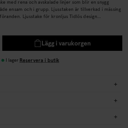
ake med rena och avskalade linjer som blir en snygg
i grupp. Ljusstaken är tillverkad i mässing
ör kronljus Tidlös design
Mässingfärgad i 100% mässing Mått: Höjd: 29 cm Diameter: 9 cm.
Lägg i varukorgen
Reservera i butik
I lager