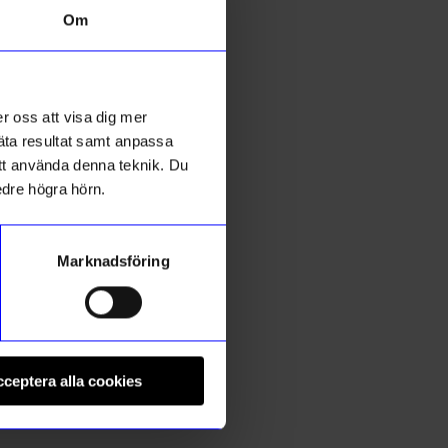
Om
Outlet
r oss att visa dig mer
mäta resultat samt anpassa
 att använda denna teknik. Du
edre högra hörn.
Marknadsföring
Design House Stockholm
C
Mugg Astrid Annars är man ingen
B
ceptera alla cookies
207
kr
1
Mintgrön
I lager