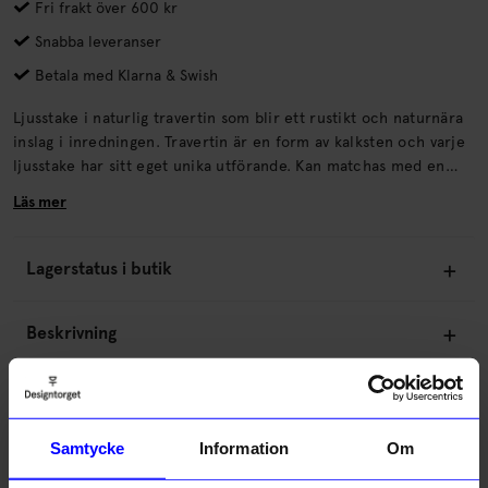
Fri frakt över 600 kr
Snabba leveranser
Betala med Klarna & Swish
Ljusstake i naturlig travertin som blir ett rustikt och naturnära
inslag i inredningen. Travertin är en form av kalksten och varje
ljusstake har sitt eget unika utförande. Kan matchas med en
mindre ljusstake i samma serie.
Läs mer
Lagerstatus i butik
Beskrivning
Information
Samtycke
Information
Om
Om tillverkaren