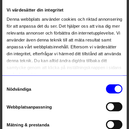
Vi värdesätter din integritet
Liknande produkter
Denna webbplats använder cookies och riktad annonsering
för att anpassa det du ser. Det hjälper oss att visa dig mer
Outlet
relevanta annonser och förbättra din internetupplevelse. Vi
använder även denna teknik till att mäta resultat samt
anpassa vårt webbplatsinnehåll. Eftersom vi värdesätter
din integritet, efterfrågar vi härmed ditt tillstånd att använda
denna teknik. Du kan alltid ändra dig/dra tillbaka ditt
samtycke genom att klicka på inställningsknappen i sidans
nedre högra hörn.
Samtyckesval
Nödvändiga
ÅHLÉNS HOME
Solstickan
Ljusstake Travertine S Beige
Ljusstake Keramik Mörkgrå
75
kr
349
kr
Webbplatsanpassning
I lager
I lager
Mätning & prestanda