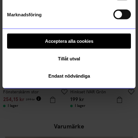
Andra köpte även
Marknadsföring
Bästsäljare
15%
Unikt hos oss
Acceptera alla cookies
Tillåt utval
Endast nödvändiga
Created By Designtorget
KOJA
Fönsterskärm stor
Hinkset IVAR Grön
254,15
kr
199
kr
299
kr
I lager
I lager
Varumärke