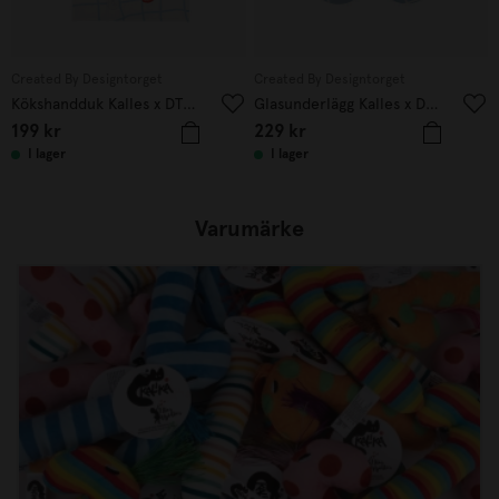
Created By Designtorget
Created By Designtorget
Kökshandduk Kalles x DT 50x70cm
Glasunderlägg Kalles x DT 4-p
199
kr
229
kr
I lager
I lager
Varumärke