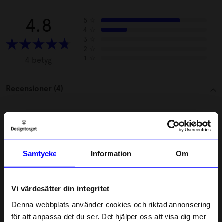
4.8
5
☆
4
☆
3
☆
2
☆
1
☆
4 betyg
Recensioner (4)
Marie-louise K
MK
En kanon leksak för bäbisen, bra ge bort present
Samtycke
Information
Om
5 månader sedan
Vi värdesätter din integritet
Maria E
ME
Denna webbplats använder cookies och riktad annonsering
för att anpassa det du ser. Det hjälper oss att visa dig mer