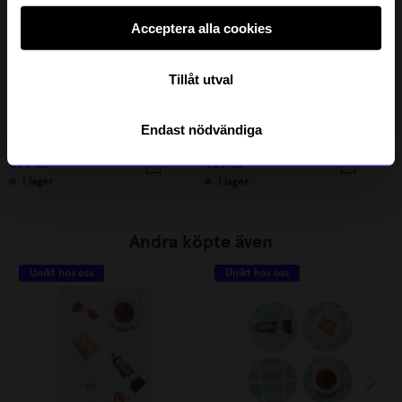
Acceptera alla cookies
Tillåt utval
KOJA
Kalikå
Endast nödvändiga
Present Baby Maja Räv Terracotta
Maskskallra och Snutte Regnbåge
399
kr
189
kr
I lager
I lager
Andra köpte även
Unikt hos oss
Unikt hos oss