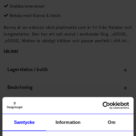
Snabba leveranser
Betala med Klarna & Swish
Benny är en exklusiv vävd plastmatta som är fri från ftalater och
tungmetaller. Den har ett sytt avslut i avvikande färg. _x000D_
_x000D_ Mattan är väldigt hållbar och passar perfekt i ditt kök,
badrum, barnrum, i hallen eller på terrassen.
Läs mer
Lagerstatus i butik
Beskrivning
Information
Samtycke
Information
Om
Om tillverkaren