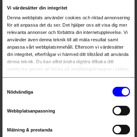
Vi värdesätter din integritet
Liknande produkter
Denna webbplats använder cookies och riktad annonsering
för att anpassa det du ser. Det hjälper oss att visa dig mer
relevanta annonser och förbättra din internetupplevelse. Vi
använder även denna teknik till att mäta resultat samt
anpassa vårt webbplatsinnehåll. Eftersom vi värdesätter
din integritet, efterfrågar vi härmed ditt tillstånd att använda
denna teknik. Du kan alltid ändra dig/dra tillbaka ditt
samtycke genom att klicka på inställningsknappen i sidans
nedre högra hörn.
Samtyckesval
Marimekko
Marimekko
Nödvändiga
Badrumsmatta Unikko 73x74 cm grå/off white
Badrumsmatta Unikko 73x74 cm ljusblå/grön
830
kr
830
kr
Webbplatsanpassning
I lager
I lager
Mätning & prestanda
Andra köpte även