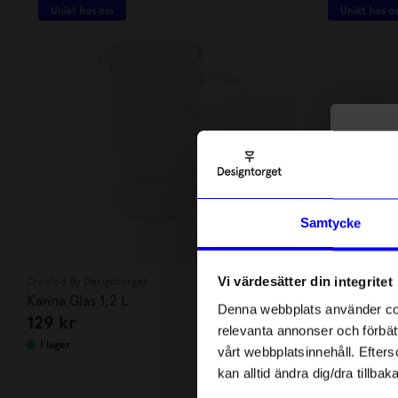
Unikt hos oss
Unikt hos o
10
di
Anmäl di
Samtycke
först m
o
Vi värdesätter din integritet
Created By Designtorget
Created By Desi
Som ta
Kanna Glas 1,2 L
Tekanna Glas
Denna webbplats använder cook
129
kr
199
kr
relevanta annonser och förbätt
Name
I lager
I lager
vårt webbplatsinnehåll. Efterso
kan alltid ändra dig/dra tillb
Email