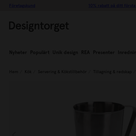
Företagskund
10% rabatt på ditt första
Nyheter
Populärt
Unik design
REA
Presenter
Inredni
Hem
Kök
Servering & Kökstillbehör
Tillagning & redskap