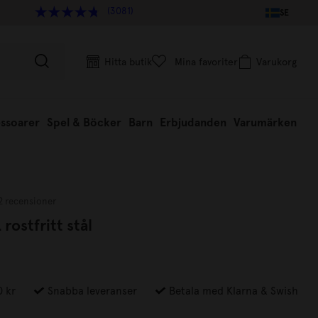
(3081)
SE
Hitta butik
Mina favoriter
Varukorg
ssoarer
Spel & Böcker
Barn
Erbjudanden
Varumärken
2 recensioner
rostfritt stål
0 kr
Snabba leveranser
Betala med Klarna & Swish