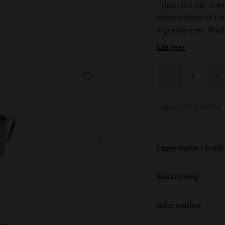
Upptäck vår mångs
köksredskapet för
ingredienser. Med tydliga måttangivelser i milliliter på insidan får du
precision vid varj
Läs mer
drycker. Den slitstarka designen i rostfritt stål är både hållbar och stilren,
vilket gör den til
Lagerstatus online
Lagerstatus i butik
Beskrivning
Information