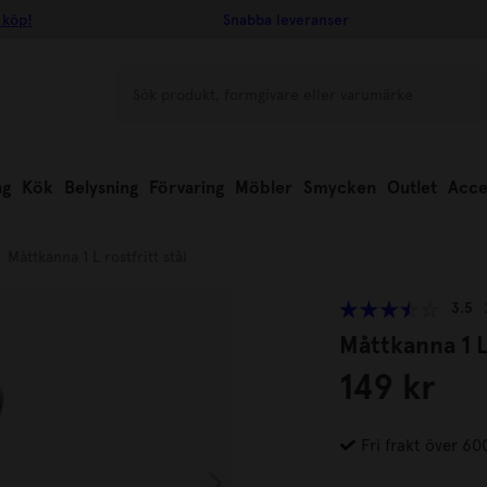
 köp!
Snabba leveranser
ng
Kök
Belysning
Förvaring
Möbler
Smycken
Outlet
Acce
Måttkanna 1 L rostfritt stål
3.5
Måttkanna 1 L 
149 kr
Fri frakt över 60