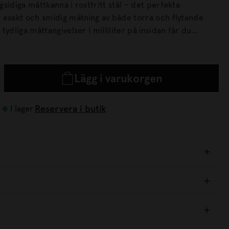
idiga måttkanna i rostfritt stål – det perfekta
 exakt och smidig mätning av både torra och flytande
e tillfälle, oavsett om du bakar, lagar mat eller förbereder
l ett utmärkt komplement i alla kök.
Lägg i varukorgen
Reservera i butik
I lager