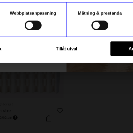
Jag trodde
verkar ju v
Webbplatsanpassning
Mätning & prestanda
siffror ock
stsäljare
10%
ummer
ikt hos oss
Registrera
a
Tillåt utval
Ac
m hur vi hanterar din information i vår
integritetspolicy
.
gntorget
Rains
m stor
Texel Cabin Bag Mini svart
1 799,10
kr
299
kr
1 999
kr
I lager