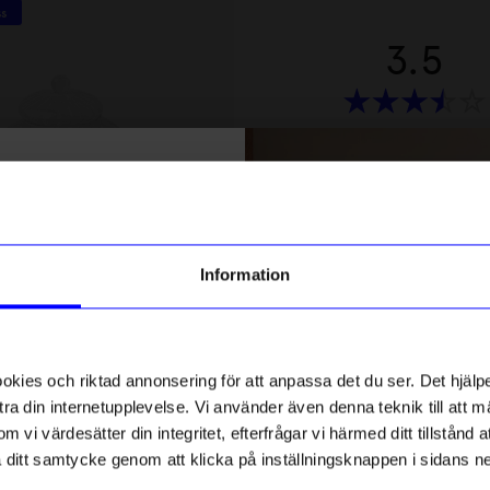
ss
10%
3.5
Baserat på 2 betyg
% rabatt på
Recensioner (2)
tt första köp
Emma
•
5
g till vårt nyhetsbrev och bli
Information
E
ed att få nyheter, inspiration
ch unika erbjudanden!
Bra och pr
gntorget
Marimekko
ck får du
10% rabatt
på ditt
 1L
Skål Oiva / Unikko 5 dl senap
första köp.
ies och riktad annonsering för att anpassa det du ser. Det hjälpe
261
kr
290
kr
ra din internetupplevelse. Vi använder även denna teknik till att 
I lager
Kristina P
m vi värdesätter din integritet, efterfrågar vi härmed ditt tillstånd
KP
aka ditt samtycke genom att klicka på inställningsknappen i sidans n