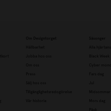
Om Designtorget
Säsonger
Hållbarhet
Alla hjärtan
tkort
Jobba hos oss
Black Week
Om oss
Cyber mon
Press
Fars dag
Sälj hos oss
Jul
Tillgänglighetsredogörelse
Midsommar
g
Vår historia
Mors dag
Påsk