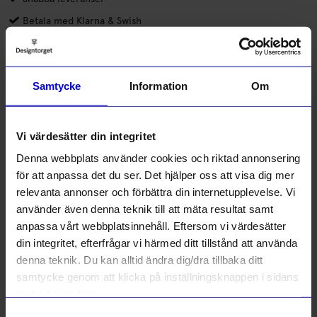
Betala med Klarna & Swish
Mobilskal från DRM-LND ger både tryggt skydd och plats för din
personliga stil. Skalen är kantskyddade, stöttåliga och har ett
grepp som känns riktigt bra i handen. Den lätta
Samtycke
Information
Om
genomskinligheten gör att mobilen fortfarande syns, både
Läs mer
snyggt och stilrent.
Vi värdesätter din integritet
Lagerstatus i butik
Denna webbplats använder cookies och riktad annonsering
för att anpassa det du ser. Det hjälper oss att visa dig mer
Beskrivning
relevanta annonser och förbättra din internetupplevelse. Vi
använder även denna teknik till att mäta resultat samt
anpassa vårt webbplatsinnehåll. Eftersom vi värdesätter
Information
din integritet, efterfrågar vi härmed ditt tillstånd att använda
denna teknik. Du kan alltid ändra dig/dra tillbaka ditt
samtycke genom att klicka på inställningsknappen i sidans
Liknande produkter
nedre högra hörn.
Samtyckesval