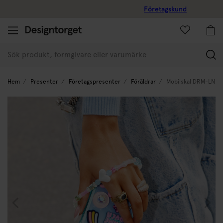
Företagskund
(
Hem
Presenter
Företagspresenter
Föräldrar
Mobilskal DRM-LND i