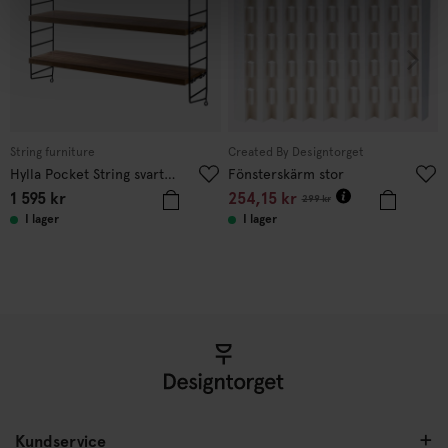
String furniture
Created By Designtorget
Hylla Pocket String svart/valnöt
Fönsterskärm stor
1 595
kr
254,15
kr
299
kr
I lager
I lager
Kundservice