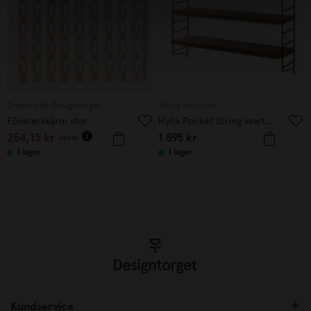
Created By Designtorget
String furniture
Fönsterskärm stor
Hylla Pocket String svart/valnöt
254,15
kr
1 595
kr
299
kr
I lager
I lager
Kundservice