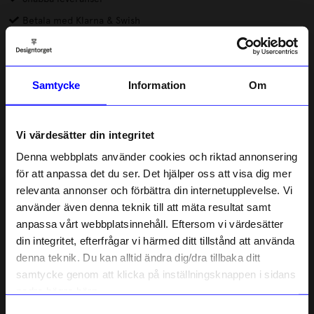
Betala med Klarna & Swish
Mobilskal från DRM-LND ger både tryggt skydd och plats för din
personliga stil. Skalen är kantskyddade, stöttåliga och har ett
grepp som känns riktigt bra i handen. Den lätta
Samtycke
Information
Om
genomskinligheten gör att mobilen fortfarande syns, både
Läs mer
snyggt och stilrent.
Vi värdesätter din integritet
Lagerstatus i butik
Denna webbplats använder cookies och riktad annonsering
för att anpassa det du ser. Det hjälper oss att visa dig mer
Beskrivning
relevanta annonser och förbättra din internetupplevelse. Vi
10% rabatt på
använder även denna teknik till att mäta resultat samt
anpassa vårt webbplatsinnehåll. Eftersom vi värdesätter
ditt första köp
Information
din integritet, efterfrågar vi härmed ditt tillstånd att använda
Anmäl dig till vårt nyhetsbrev och bli
denna teknik. Du kan alltid ändra dig/dra tillbaka ditt
först med att få nyheter, inspiration
och unika erbjudanden!
samtycke genom att klicka på inställningsknappen i sidans
Liknande produkter
Som tack får du
10% rabatt
på ditt
nedre högra hörn.
första köp.
Samtyckesval