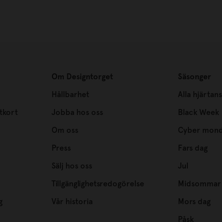
Om Designtorget
Säsonger
Hållbarhet
Alla hjärtan
tkort
Jobba hos oss
Black Week
Om oss
Cyber mon
Press
Fars dag
Sälj hos oss
Jul
Tillgänglighetsredogörelse
Midsommar
g
Vår historia
Mors dag
Påsk