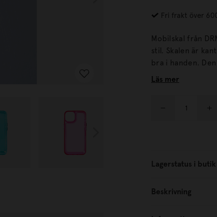
Fri frakt över 60
Mobilskal från DR
stil. Skalen är kantskyddade, stöttåliga och har ett grepp som känns riktigt
bra i handen. Den lätta genomskinligheten gör att mobilen fortfarande
syns, både snyggt 
Läs mer
Lagerstatus i butik
Beskrivning