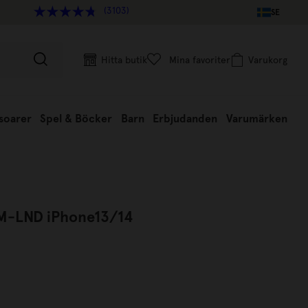
(3103)
SE
Hitta butik
Mina favoriter
Varukorg
soarer
Spel & Böcker
Barn
Erbjudanden
Varumärken
RM-LND iPhone13/14