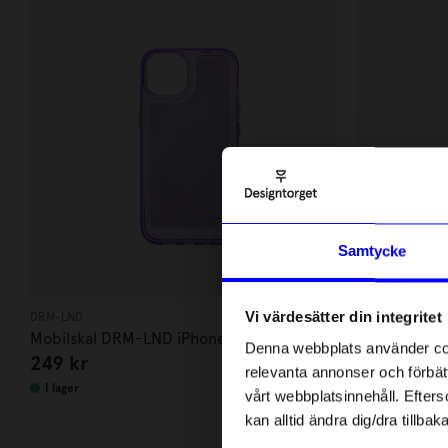
10
di
Anmäl di
Samtycke
först m
o
Vi värdesätter din integritet
DRM-LND
DRM-LND
Som ta
Mobilskal DRM-LND iPhone13/14 Lila
Mobilskal D
Denna webbplats använder cook
249
kr
249
kr
Svart
relevanta annonser och förbätt
Name
I lager
I lager
vårt webbplatsinnehåll. Efterso
kan alltid ändra dig/dra tillb
Email