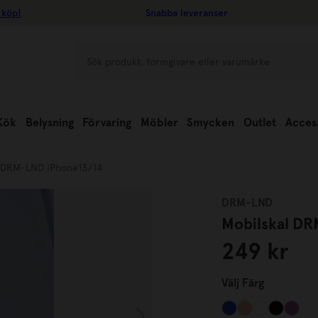
 köp!
Snabba leveranser
Kök
Belysning
Förvaring
Möbler
Smycken
Outlet
Acces
l DRM-LND iPhone13/14
DRM-LND
Mobilskal D
249 kr
Välj
Färg