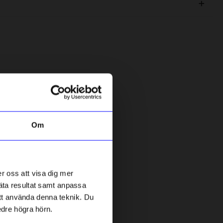
Om
DRM-LND
D
/14 Blå
Mobilskal DRM-LND iPhone13/14 Rosa
M
r oss att visa dig mer
249
kr
mäta resultat samt anpassa
I lager
 att använda denna teknik. Du
edre högra hörn.