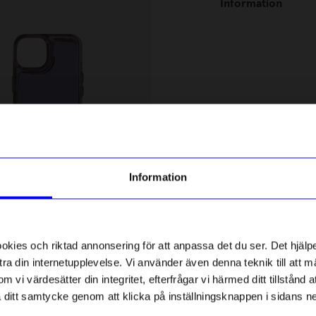
Information
% rabatt på
tt första köp
g till vårt nyhetsbrev och bli
Information
ed att få nyheter, inspiration
ch unika erbjudanden!
DRM-LND
ck får du
10% rabatt
på ditt
RM-LND iPhone13/14
Mobilskal DRM-LND iPhone13
första köp.
ies och riktad annonsering för att anpassa det du ser. Det hjälpe
249
kr
ra din internetupplevelse. Vi använder även denna teknik till att 
I lager
m vi värdesätter din integritet, efterfrågar vi härmed ditt tillstånd
aka ditt samtycke genom att klicka på inställningsknappen i sidans n