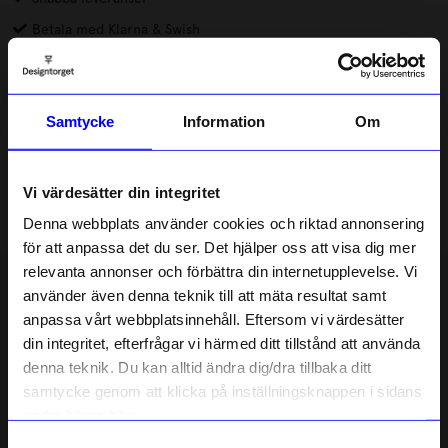
Betala med Klarna & Swish
Mobilskal från DRM-LND ger både tryggt skydd och plats för din
personliga stil. Skalen är kantskyddade, stöttåliga och har ett
grepp som känns riktigt bra i handen. Den lätta
Samtycke
Information
Om
genomskinligheten gör att mobilen fortfarande syns, både
Läs mer
snyggt och stilrent.
Vi värdesätter din integritet
Lagerstatus i butik
Denna webbplats använder cookies och riktad annonsering
för att anpassa det du ser. Det hjälper oss att visa dig mer
Beskrivning
relevanta annonser och förbättra din internetupplevelse. Vi
10% rabatt på
använder även denna teknik till att mäta resultat samt
anpassa vårt webbplatsinnehåll. Eftersom vi värdesätter
ditt första köp
Information
din integritet, efterfrågar vi härmed ditt tillstånd att använda
Anmäl dig till vårt nyhetsbrev och bli
denna teknik. Du kan alltid ändra dig/dra tillbaka ditt
först med att få nyheter, inspiration
och unika erbjudanden!
samtycke genom att klicka på inställningsknappen i sidans
Liknande produkter
Som tack får du
10% rabatt
på ditt
nedre högra hörn.
första köp.
Samtyckesval