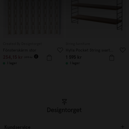
Created By Designtorget
String furniture
Fönsterskärm stor
Hylla Pocket String svart/valnöt
254,15
kr
1 595
kr
299
kr
I lager
I lager
Kundservice