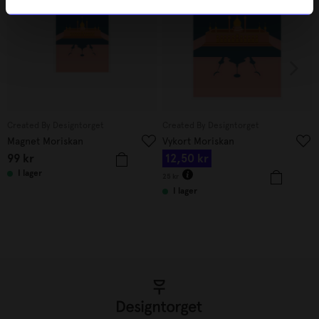
Created By Designtorget
Created By Designtorget
Magnet Moriskan
Vykort Moriskan
99
kr
12,50
kr
I lager
25
kr
I lager