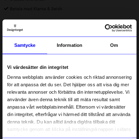
Betala med Klarna & Swish
Mortel svart storlek L är en klassisk mortel i svartglaserad
stengods som ligger bekvämt i handen och samtidigt dekorerar
köksbänken. Alla mortlar tillverkas för hand av keramiker Åsa
Eriksson i hennes verkstad på den lilla kultur- och friluftsön
Läs mer
Samtycke
Information
Om
Laxön i Älvkarleby.
Lagerstatus i butik
Vi värdesätter din integritet
Denna webbplats använder cookies och riktad annonsering
Beskrivning
för att anpassa det du ser. Det hjälper oss att visa dig mer
relevanta annonser och förbättra din internetupplevelse. Vi
10% rabatt på
använder även denna teknik till att mäta resultat samt
Information
anpassa vårt webbplatsinnehåll. Eftersom vi värdesätter
ditt första köp
din integritet, efterfrågar vi härmed ditt tillstånd att använda
Anmäl dig till vårt nyhetsbrev och bli
denna teknik. Du kan alltid ändra dig/dra tillbaka ditt
först med att få nyheter, inspiration
Liknande produkter
och unika erbjudanden!
samtycke genom att klicka på inställningsknappen i sidans
Som tack får du
10% rabatt
på ditt
nedre högra hörn.