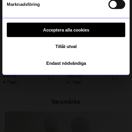
integritetspolicy
.
Marknadsföring
Acceptera alla cookies
Tillåt utval
Aveva Design
Lexington
Endast nödvändiga
Dörrstopp Hund Beige
Handduk Lexington 70x130 cm Steel blue
495
kr
550
kr
I lager
I lager
Varumärke