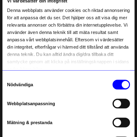
Vi värdesätter din integritet
Liknande produkter
Denna webbplats använder cookies och riktad annonsering
för att anpassa det du ser. Det hjälper oss att visa dig mer
relevanta annonser och förbättra din internetupplevelse. Vi
10% rabatt på
använder även denna teknik till att mäta resultat samt
anpassa vårt webbplatsinnehåll. Eftersom vi värdesätter
ditt första köp
din integritet, efterfrågar vi härmed ditt tillstånd att använda
Anmäl dig till vårt nyhetsbrev och bli
denna teknik. Du kan alltid ändra dig/dra tillbaka ditt
först med att få nyheter, inspiration
och unika erbjudanden!
samtycke genom att klicka på inställningsknappen i sidans
Som tack får du
10% rabatt
på ditt
nedre högra hörn.
första köp.
Samtyckesval
Name
Design House Stockholm
Design House Stockholm
Nödvändiga
Mugg Astrid Alla åldrar blå
Mugg Astrid Stark röd
Email
295
kr
295
kr
Webbplatsanpassning
I lager
I lager
telefonnummer
Mätning & prestanda
Andra köpte även
Registrera
Läs mer om hur vi hanterar din information i vår
2 för 1