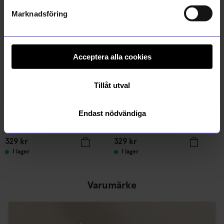
Marknadsföring
Acceptera alla cookies
Tillåt utval
Endast nödvändiga
&Klevering
&Klevering
Mugg Chiquito 2-Pack Blå
Mugg Chiquito 2-Pack Rosa
329
kr
329
kr
I lager
I lager
Varumärke