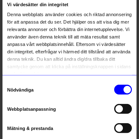
Vi värdesätter din integritet
Liknande produkter
Denna webbplats använder cookies och riktad annonsering
för att anpassa det du ser. Det hjälper oss att visa dig mer
relevanta annonser och förbättra din internetupplevelse. Vi
använder även denna teknik till att mäta resultat samt
anpassa vårt webbplatsinnehåll. Eftersom vi värdesätter
din integritet, efterfrågar vi härmed ditt tillstånd att använda
denna teknik. Du kan alltid ändra dig/dra tillbaka ditt
samtycke genom att klicka på inställningsknappen i sidans
nedre högra hörn.
Samtyckesval
Anna Broström
ÅHLÉNS HOME
Nödvändiga
Kopp liten banan rosa
Mugg Ada rand Rosa
179
kr
99
kr
I lager
I lager
Webbplatsanpassning
Mätning & prestanda
Andra köpte även