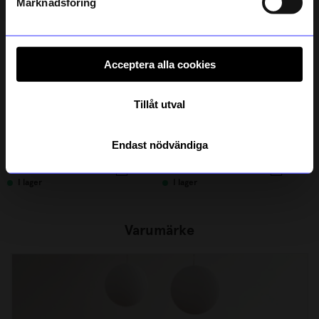
Marknadsföring
Acceptera alla cookies
Tillåt utval
Design House Stockholm
Design House Stockholm
Endast nödvändiga
Mugg Elsa Beskow 28cl med handtag, Mrs Potato
Mugg Elsa Beskow 28cl med handtag, Mrs Beetroot
285
kr
285
kr
I lager
I lager
Varumärke