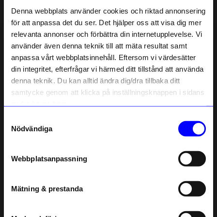
Liknande produkter
Denna webbplats använder cookies och riktad annonsering
för att anpassa det du ser. Det hjälper oss att visa dig mer
relevanta annonser och förbättra din internetupplevelse. Vi
10% rabatt på
använder även denna teknik till att mäta resultat samt
anpassa vårt webbplatsinnehåll. Eftersom vi värdesätter
ditt första köp
din integritet, efterfrågar vi härmed ditt tillstånd att använda
Anmäl dig till vårt nyhetsbrev och bli
denna teknik. Du kan alltid ändra dig/dra tillbaka ditt
först med att få nyheter, inspiration
och unika erbjudanden!
samtycke genom att klicka på inställningsknappen i sidans
Som tack får du
10% rabatt
på ditt
nedre högra hörn.
första köp.
Samtyckesval
Name
Design House Stockholm
Design House Stockholm
Nödvändiga
Mugg Astrid Håll för öronen grön
Mugg Astrid Jag vet en som ska ställa till.. Grön
Email
295
kr
295
kr
I lager
I lager
Webbplatsanpassning
telefonnummer
Andra köpte även
Mätning & prestanda
Registrera
Läs mer om hur vi hanterar din information i vår
integritetspolicy
.