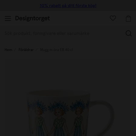
10% rabatt på ditt första köp!
(
Hem
Föräldrar
Mugg m öra EB 40 cl