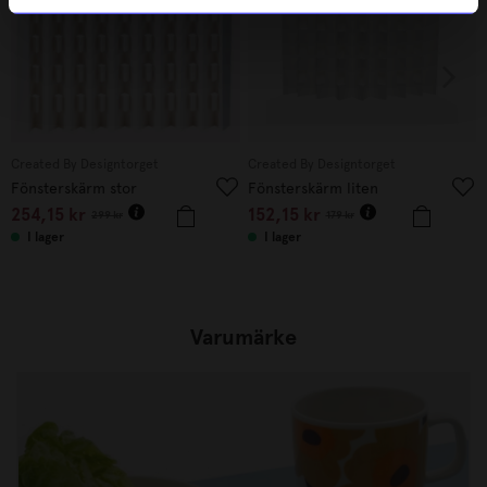
Created By Designtorget
Created By Designtorget
Fönsterskärm stor
Fönsterskärm liten
254,15
kr
152,15
kr
299
kr
179
kr
I lager
I lager
Varumärke