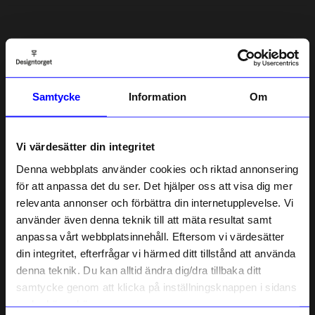
5.0
5
☆
4
☆
3
☆
2
☆
Samtycke
Information
Om
1
☆
1 betyg
Recensioner (1)
Vi värdesätter din integritet
Denna webbplats använder cookies och riktad annonsering
Lisbeth
•
åhlens.se
för att anpassa det du ser. Det hjälper oss att visa dig mer
L
relevanta annonser och förbättra din internetupplevelse. Vi
10% rabatt på
använder även denna teknik till att mäta resultat samt
9 månader sedan
anpassa vårt webbplatsinnehåll. Eftersom vi värdesätter
ditt första köp
din integritet, efterfrågar vi härmed ditt tillstånd att använda
Anmäl dig till vårt nyhetsbrev och bli
denna teknik. Du kan alltid ändra dig/dra tillbaka ditt
först med att få nyheter, inspiration
Verified by Trustvoice
och unika erbjudanden!
samtycke genom att klicka på inställningsknappen i sidans
Liknande produkter
Som tack får du
10% rabatt
på ditt
nedre högra hörn.
första köp.