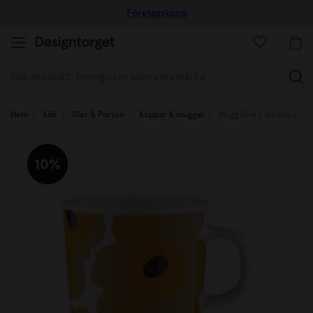
Företagskund
(
Hem
Kök
Glas & Porslin
Koppar & muggar
Mugg Oiva / Unikko 2,5 
10%