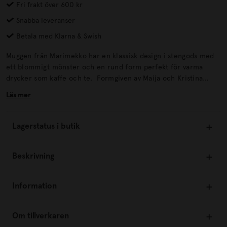
Fri frakt över 600 kr
Snabba leveranser
Betala med Klarna & Swish
Muggen från Marimekko har en klassisk design i stengods med
ett blommigt mönster och en rund form perfekt för varma
drycker som kaffe och te. Formgiven av Maija och Kristina
Isola. Klassisk design.
Läs mer
Lagerstatus i butik
Beskrivning
Information
Om tillverkaren