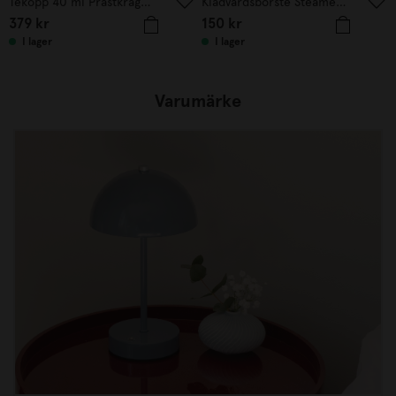
Tekopp 40 ml Prästkrage orange prick
Klädvårdsborste Steamery Sage
379
kr
150
kr
I lager
I lager
Varumärke