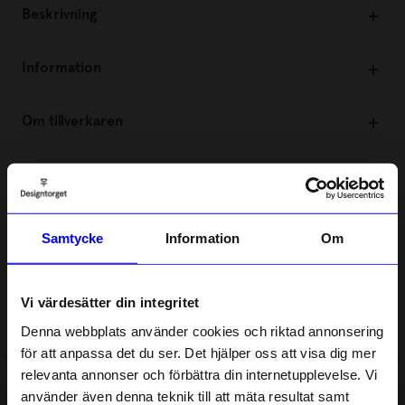
Beskrivning
Information
Om tillverkaren
5.0
5
☆
4
☆
3
☆
Samtycke
Information
Om
2
☆
1
☆
2 betyg
Vi värdesätter din integritet
Recensioner (2)
Denna webbplats använder cookies och riktad annonsering
för att anpassa det du ser. Det hjälper oss att visa dig mer
relevanta annonser och förbättra din internetupplevelse. Vi
Siv
•
åhlens.se
S
10% rabatt på
använder även denna teknik till att mäta resultat samt