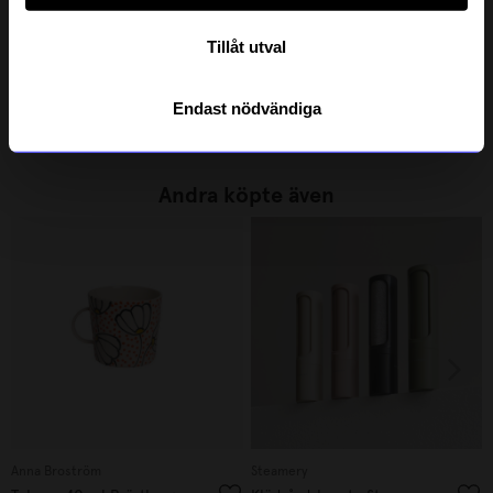
Tillåt utval
Created By Designtorget
Design House Stockholm
Mugg Dots & Dots 4-p vit/blå
Mugg Astrid Hur ska jag kunna veta det
299
kr
295
kr
Endast nödvändiga
I lager
I lager
Andra köpte även
Anna Broström
Steamery