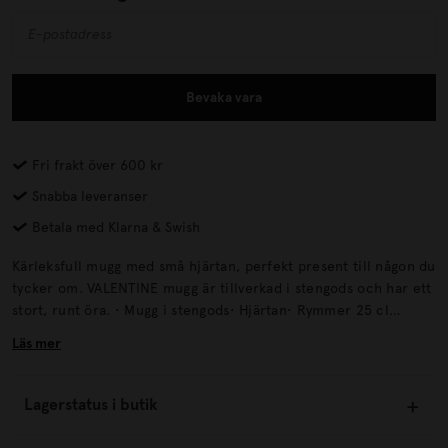
Bevaka vara
Fri frakt över 600 kr
Snabba leveranser
Betala med Klarna & Swish
Kärleksfull mugg med små hjärtan, perfekt present till någon du
tycker om. VALENTINE mugg är tillverkad i stengods och har ett
stort, runt öra. • Mugg i stengods• Hjärtan• Rymmer 25 cl
Mått:Höjd: 7 cmDiameter: 9 cm ÅtervinningLämnas till
Läs mer
välgörenhet eller återvinningscentral.
Lagerstatus i butik