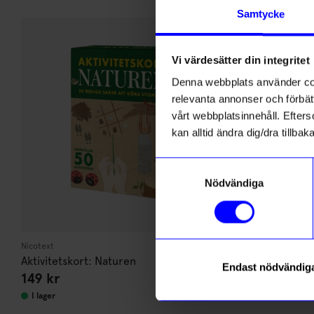
Andra köpte även
Samtycke
Säljer snabb
Unikt hos o
Vi värdesätter din integritet
Denna webbplats använder cook
relevanta annonser och förbätt
vårt webbplatsinnehåll. Efterso
kan alltid ändra dig/dra tillb
Samtyckesval
Nödvändiga
Nicotext
Created By Desi
Aktivitetskort: Naturen
Pall Emil rå
Endast nödvändig
149
kr
1 395
kr
I lager
I lager