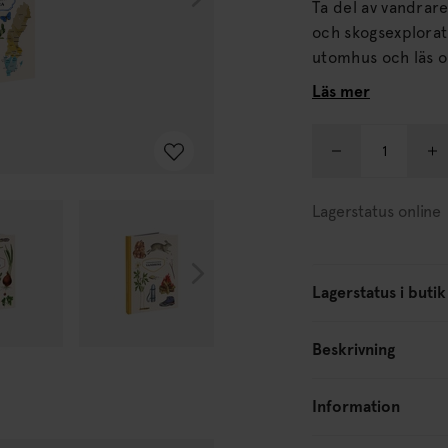
Ta del av vandrare
och skogsexplorationer. Lär dig enkla recept och kn
utomhus och läs om Sveriges
under din vandring
Läs mer
Lagerstatus online
Lagerstatus i butik
Beskrivning
Information