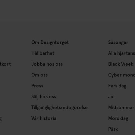
Om Designtorget
Säsonger
Hållbarhet
Alla hjärtan
tkort
Jobba hos oss
Black Week
Om oss
Cyber mon
Press
Fars dag
Sälj hos oss
Jul
Tillgänglighetsredogörelse
Midsommar
g
Vår historia
Mors dag
Påsk