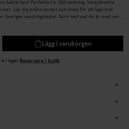
ns bästa tips! Perfekta för fjällvandring, bergsäventyr
ep för att laga mat
 vandringsleder. Skriv ned vad du är med om
 i Nicotexts loggbok.
Lägg i varukorgen
Reservera i butik
I lager