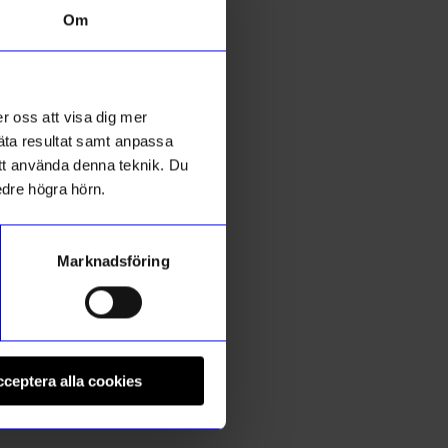
Om
r oss att visa dig mer
mäta resultat samt anpassa
 att använda denna teknik. Du
edre högra hörn.
Marknadsföring
Aveva Design
C
e Sand
Grytvante Ull Senap II
B
ceptera alla cookies
125
kr
1
I lager