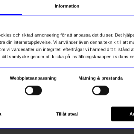
Information
t!
Bästsäljare
10%
ss
ies och riktad annonsering för att anpassa det du ser. Det hjälpe
ra din internetupplevelse. Vi använder även denna teknik till att 
m vi värdesätter din integritet, efterfrågar vi härmed ditt tillstånd
aka ditt samtycke genom att klicka på inställningsknappen i sidans n
Webbplatsanpassning
Mätning & prestanda
gntorget
HANNIE
Bärbar barnstol Hannie Whit
a
Tillåt utval
Ac
1 439
kr
1 599
kr
I lager