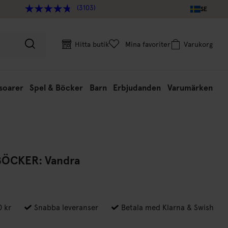
(3103)
SE
Hitta butik
Mina favoriter
Varukorg
soarer
Spel & Böcker
Barn
Erbjudanden
Varumärken
ÖCKER: Vandra
0 kr
Snabba leveranser
Betala med Klarna & Swish