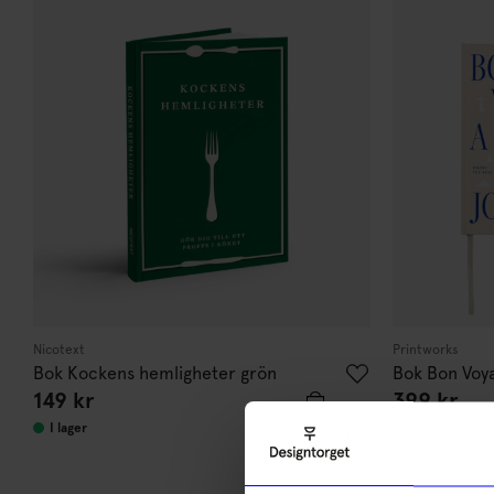
Nicotext
Printworks
Bok Kockens hemligheter grön
Bok Bon Voya
149
kr
399
kr
I lager
I lager