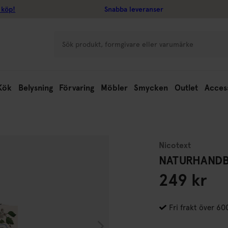
 köp!
Snabba leveranser
Kök
Belysning
Förvaring
Möbler
Smycken
Outlet
Acces
Nicotext
NATURHANDB
249 kr
Fri frakt över 60