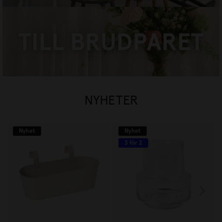
TILL BRUDPARET
HANDLA NU
NYHETER
Nyhet
Nyhet
3 för 2