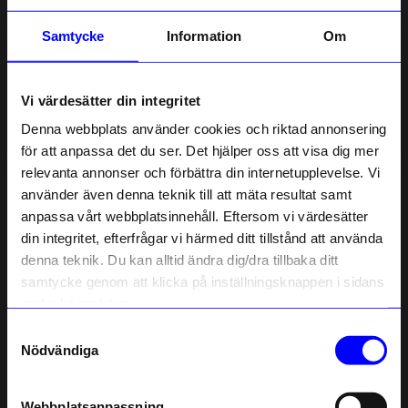
Samtycke
Information
Om
Vi värdesätter din integritet
Denna webbplats använder cookies och riktad annonsering
för att anpassa det du ser. Det hjälper oss att visa dig mer
relevanta annonser och förbättra din internetupplevelse. Vi
10% rabatt på
använder även denna teknik till att mäta resultat samt
anpassa vårt webbplatsinnehåll. Eftersom vi värdesätter
ditt första köp
din integritet, efterfrågar vi härmed ditt tillstånd att använda
Anmäl dig till vårt nyhetsbrev och bli
denna teknik. Du kan alltid ändra dig/dra tillbaka ditt
först med att få nyheter, inspiration
och unika erbjudanden!
samtycke genom att klicka på inställningsknappen i sidans
Som tack får du
10% rabatt
på ditt
nedre högra hörn.
första köp.
Samtyckesval
Name
Nödvändiga
Email
Webbplatsanpassning