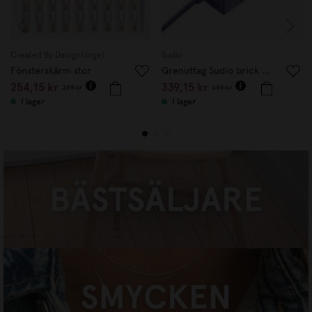
Created By Designtorget
Sudio
Fönsterskärm stor
Grenuttag Sudio brick Lila
254,15 kr
339,15 kr
299 kr
399 kr
I lager
I lager
BÄSTSÄLJARE
HANDLA NU
SMYCKEN
HANDLA NU