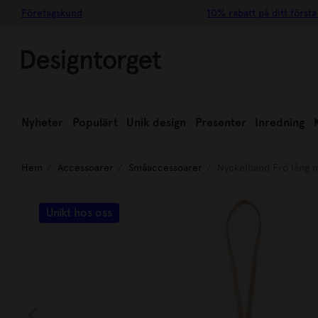
Företagskund
10% rabatt på ditt första
Nyheter
Populärt
Unik design
Presenter
Inredning
Hem
Accessoarer
Småaccessoarer
Nyckelband Frö lång n
Unikt hos oss