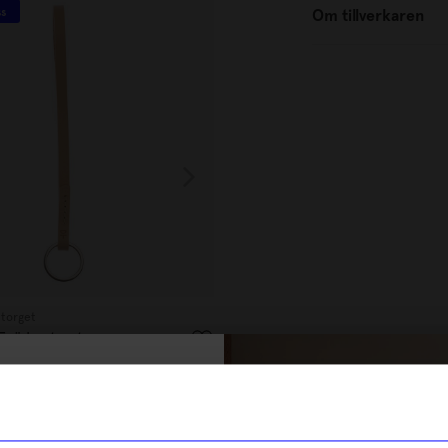
ss
Unikt hos oss
Om tillverkaren
ntorget
Atelier by Designtorget
rö kort natur
Nyckelband Frö kort svart
129
kr
% rabatt på
I lager
tt första köp