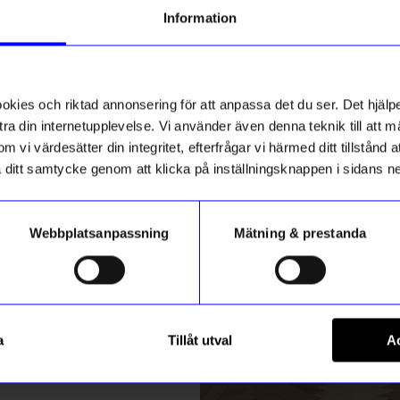
g till vårt nyhetsbrev och bli
Information
ed att få nyheter, inspiration
ch unika erbjudanden!
ck får du
10% rabatt
på ditt
första köp.
ies och riktad annonsering för att anpassa det du ser. Det hjälpe
ra din internetupplevelse. Vi använder även denna teknik till att 
m vi värdesätter din integritet, efterfrågar vi härmed ditt tillstånd
aka ditt samtycke genom att klicka på inställningsknappen i sidans n
Webbplatsanpassning
Mätning & prestanda
ummer
Micki
Registrera
ocka Pippi
Nyckelring Herr Nilsson
a
Tillåt utval
Ac
139
kr
m hur vi hanterar din information i vår
integritetspolicy
.
I lager