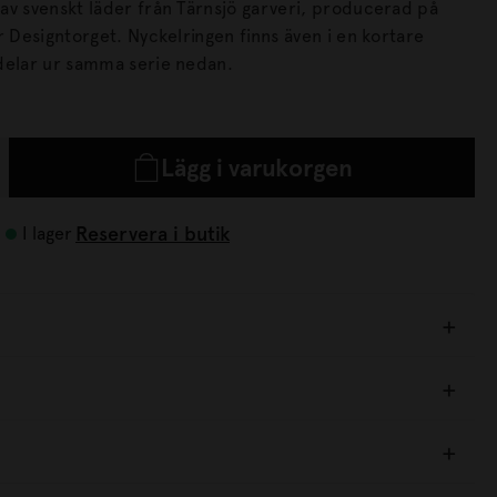
av svenskt läder från Tärnsjö garveri, producerad på
kelringen finns även i en kortare
andra delar ur samma serie nedan.
Lägg i varukorgen
Reservera i butik
I lager