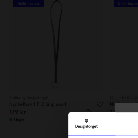
Unikt hos oss
Unikt hos o
Atelier by Designtorget
Atelier by Desig
Nyckelband Frö lång svart
Nyckelband F
179
kr
129
kr
10
I lager
I lager
di