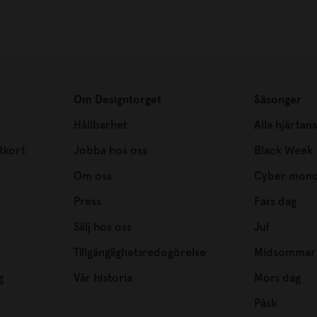
Om Designtorget
Säsonger
Hållbarhet
Alla hjärtan
tkort
Jobba hos oss
Black Week
Om oss
Cyber mon
Press
Fars dag
Sälj hos oss
Jul
Tillgänglighetsredogörelse
Midsommar
g
Vår historia
Mors dag
Påsk