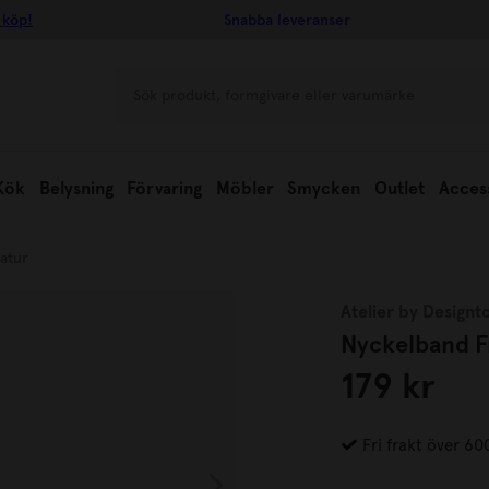
 köp!
Snabba leveranser
Kök
Belysning
Förvaring
Möbler
Smycken
Outlet
Acces
atur
Atelier by Designt
Nyckelband Fr
179 kr
Fri frakt över 60