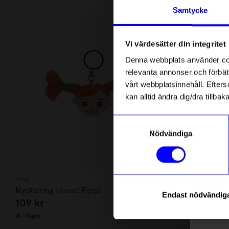
Andra köpte även
Anmäl di
Samtycke
först m
o
Vi värdesätter din integritet
Som ta
Denna webbplats använder cook
relevanta annonser och förbätt
Name
vårt webbplatsinnehåll. Efterso
kan alltid ändra dig/dra tillb
Email
Samtyckesval
Nödvändiga
telefonn
Micki
Micki
Nyckelring Huvud Pippi
Nyckelring D
Endast nödvändig
109
kr
139
kr
Läs mer o
I lager
I lager