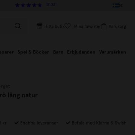
(3103)
SE
Hitta butik
Mina favoriter
Varukorg
soarer
Spel & Böcker
Barn
Erbjudanden
Varumärken
orget
ö lång natur
0 kr
Snabba leveranser
Betala med Klarna & Swish