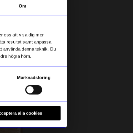
Om
25%
r oss att visa dig mer
mäta resultat samt anpassa
 att använda denna teknik. Du
edre högra hörn.
Marknadsföring
GASTON LUGA
L
Crossbody Spläsh Mini
H
ceptera alla cookies
299,25
kr
b
399
kr
I lager