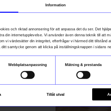
g till vårt nyhetsbrev och bli
Information
ed att få nyheter, inspiration
ch unika erbjudanden!
ck får du
10% rabatt
på ditt
första köp.
ies och riktad annonsering för att anpassa det du ser. Det hjälpe
ra din internetupplevelse. Vi använder även denna teknik till att 
m vi värdesätter din integritet, efterfrågar vi härmed ditt tillstånd
aka ditt samtycke genom att klicka på inställningsknappen i sidans n
Webbplatsanpassning
Mätning & prestanda
ummer
Micki
Registrera
ocka Pippi
Nyckelring Herr Nilsson
a
Tillåt utval
Ac
139
kr
m hur vi hanterar din information i vår
integritetspolicy
.
I lager