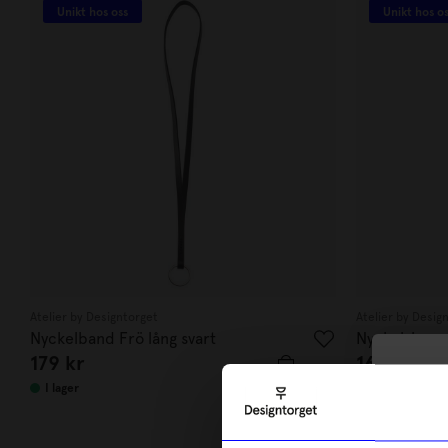
Unikt hos oss
Unikt hos o
Atelier by Designtorget
Atelier by Desig
Nyckelband Frö lång svart
Nyckelring m
179
kr
169
kr
10
I lager
I lager
di