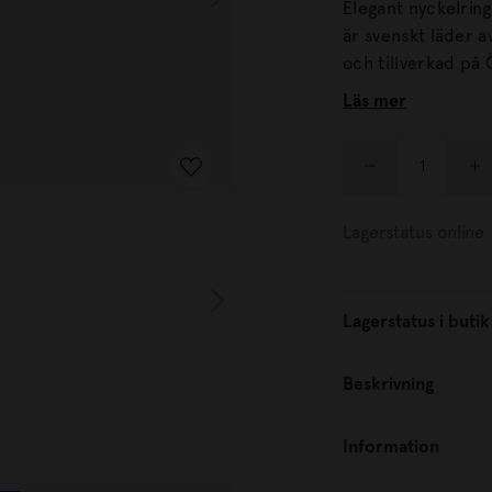
Elegant nyckelring i 
är svenskt läder av högsta kvalitet. Til
och tillverkad på 
Läs mer
Lagerstatus online
Lagerstatus i butik
Beskrivning
Information