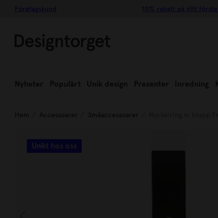
Företagskund
10% rabatt på ditt första
Nyheter
Populärt
Unik design
Presenter
Inredning
Hem
Accessoarer
Småaccessoarer
Nyckelring m knapp Fr
Unikt hos oss