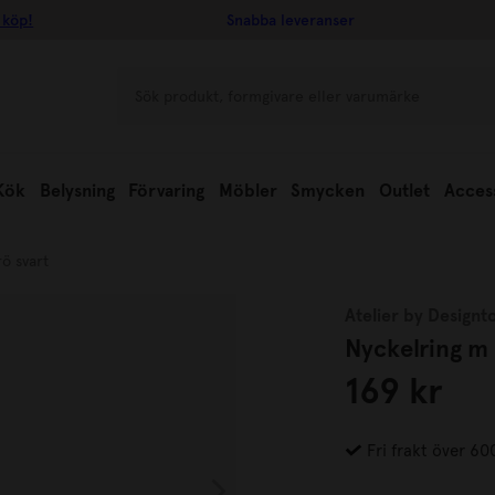
 köp!
Snabba leveranser
Kök
Belysning
Förvaring
Möbler
Smycken
Outlet
Acces
ö svart
Atelier by Designt
Nyckelring m 
169 kr
Fri frakt över 60