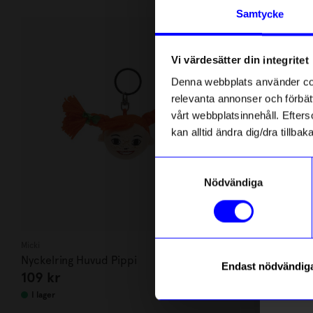
Andra köpte även
Anmäl di
Samtycke
först m
o
Vi värdesätter din integritet
Som ta
Denna webbplats använder cook
relevanta annonser och förbätt
Name
vårt webbplatsinnehåll. Efterso
kan alltid ändra dig/dra tillb
Email
Samtyckesval
Nödvändiga
telefonn
Micki
Micki
Nyckelring Huvud Pippi
Nyckelring D
Endast nödvändig
109
kr
139
kr
Läs mer o
I lager
I lager