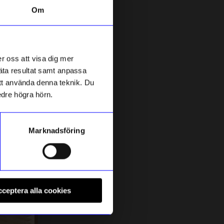
Om
r oss att visa dig mer
mäta resultat samt anpassa
 att använda denna teknik. Du
edre högra hörn.
Marknadsföring
String furniture
D
Skåp m skjutdörrar 78x30x42 ek
B
ceptera alla cookies
4 095
kr
I lager