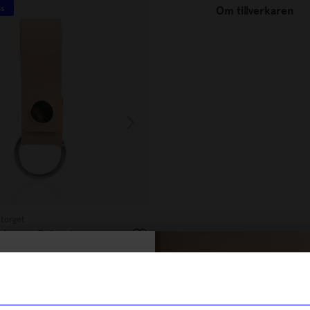
ss
Unikt hos oss
Om tillverkaren
ntorget
Atelier by Designtorget
 knapp Frö natur
Nyckelband Frö kort svart
129
kr
% rabatt på
I lager
tt första köp