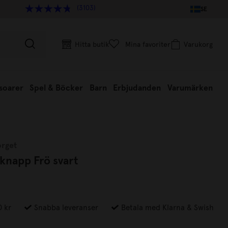
(3103)
SE
Hitta butik
Mina favoriter
Varukorg
soarer
Spel & Böcker
Barn
Erbjudanden
Varumärken
orget
knapp Frö svart
0 kr
Snabba leveranser
Betala med Klarna & Swish