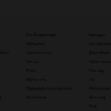
Om Designtorget
Säsonger
Hållbarhet
Alla hjärtan
tkort
Jobba hos oss
Black Week
Om oss
Cyber mon
Press
Fars dag
Sälj hos oss
Jul
Tillgänglighetsredogörelse
Midsommar
g
Vår historia
Mors dag
Påsk