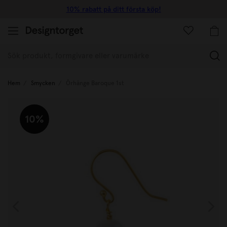
10% rabatt på ditt första köp!
(
Hem
Smycken
Örhänge Baroque 1st
10%