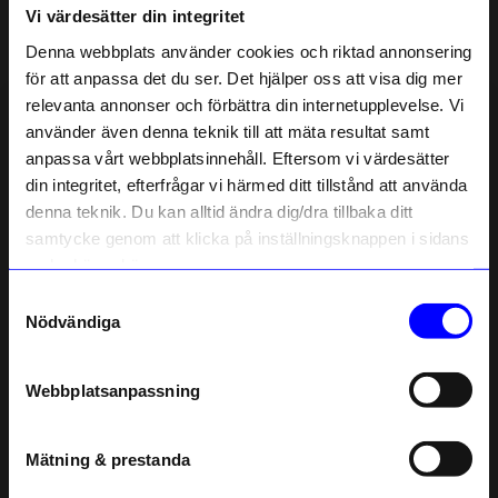
Vi värdesätter din integritet
Liknande produkter
Denna webbplats använder cookies och riktad annonsering
för att anpassa det du ser. Det hjälper oss att visa dig mer
10%
10%
relevanta annonser och förbättra din internetupplevelse. Vi
10% rabatt på
använder även denna teknik till att mäta resultat samt
anpassa vårt webbplatsinnehåll. Eftersom vi värdesätter
ditt första köp
din integritet, efterfrågar vi härmed ditt tillstånd att använda
Anmäl dig till vårt nyhetsbrev och bli
denna teknik. Du kan alltid ändra dig/dra tillbaka ditt
först med att få nyheter, inspiration
och unika erbjudanden!
samtycke genom att klicka på inställningsknappen i sidans
Som tack får du
10% rabatt
på ditt
nedre högra hörn.
första köp.
Samtyckesval
Lulu Copenhagen
Lulu Copenhagen
Name
Nödvändiga
Örhänge Bouquet the favourite 1 st guld
Örhänge Bouquet Drip 1 st guld
Email
404,10
kr
404,10
kr
449
kr
449
kr
I lager
I lager
Webbplatsanpassning
telefonnummer
Andra köpte även
Mätning & prestanda
Registrera
Unikt hos oss
Outlet