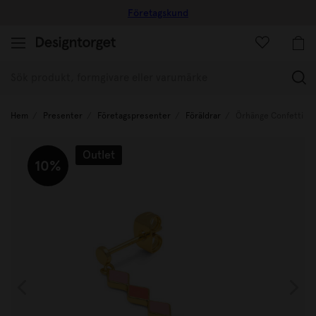
Företagskund
(
Hem
Presenter
Företagspresenter
Föräldrar
Örhänge Confetti Lo
Outlet
10%