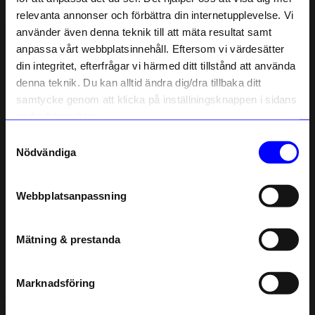
relevanta annonser och förbättra din internetupplevelse. Vi
10% rabatt på
använder även denna teknik till att mäta resultat samt
anpassa vårt webbplatsinnehåll. Eftersom vi värdesätter
ditt första köp
din integritet, efterfrågar vi härmed ditt tillstånd att använda
Anmäl dig till vårt nyhetsbrev och bli
denna teknik. Du kan alltid ändra dig/dra tillbaka ditt
först med att få nyheter, inspiration
och unika erbjudanden!
samtycke genom att klicka på inställningsknappen i sidans
O.P Jewellery
Malin Jansson
Som tack får du
10% rabatt
på ditt
nedre högra hörn.
första köp.
Örhänge Good Luck silver 1 st
Örhängen REGN Silver 2 st
Samtyckesval
445,50
kr
359,10
kr
Name
495
kr
399
kr
Nödvändiga
I lager
I lager
Email
Webbplatsanpassning
Andra köpte även
telefonnummer
Outlet
Mätning & prestanda
Registrera
Läs mer om hur vi hanterar din information i vår
integritetspolicy
.
Marknadsföring