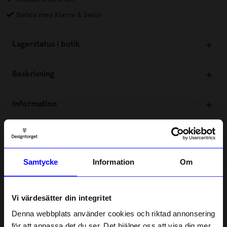
Betala med Klarna & Swish
Lagerstatus i butik
Beskrivning
Information
Om tillverkaren
Samtycke
Information
Om
Liknande produkter
Vi värdesätter din integritet
10%
10%
Denna webbplats använder cookies och riktad annonsering
för att anpassa det du ser. Det hjälper oss att visa dig mer