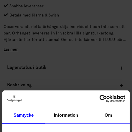
Snabba leveranser
Betala med Klarna & Swish
Observera att detta örhänge säljs individuellt och inte som ett
par. Örhänget levereras i vår vackra lilla signaturkartong.
Hjärtan är här för att stanna! Om du inte känner till LULU bör
du veta att vi är ett varumärke som älskar hjärtan.
Läs mer
Lagerstatus i butik
Beskrivning
Information
Samtycke
Information
Om
Om tillverkaren