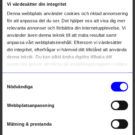
Vi värdesätter din integritet
Liknande produkter
Denna webbplats använder cookies och riktad annonsering
för att anpassa det du ser. Det hjälper oss att visa dig mer
relevanta annonser och förbättra din internetupplevelse. Vi
10%
10%
använder även denna teknik till att mäta resultat samt
anpassa vårt webbplatsinnehåll. Eftersom vi värdesätter
din integritet, efterfrågar vi härmed ditt tillstånd att använda
denna teknik. Du kan alltid ändra dig/dra tillbaka ditt
samtycke genom att klicka på inställningsknappen i sidans
nedre högra hörn.
Samtyckesval
Nödvändiga
Lulu Copenhagen
Lulu Copenhagen
Örhänge Love U 1 st emalj sunflower
Örhänge Love U 1 st emalj pasison red
238,50
kr
238,50
kr
265
kr
265
kr
Webbplatsanpassning
I lager
I lager
Mätning & prestanda
Andra köpte även