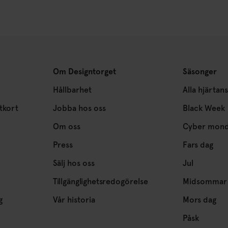
Om Designtorget
Säsonger
Hållbarhet
Alla hjärtan
tkort
Jobba hos oss
Black Week
Om oss
Cyber mon
Press
Fars dag
Sälj hos oss
Jul
Tillgänglighetsredogörelse
Midsommar
g
Vår historia
Mors dag
Påsk