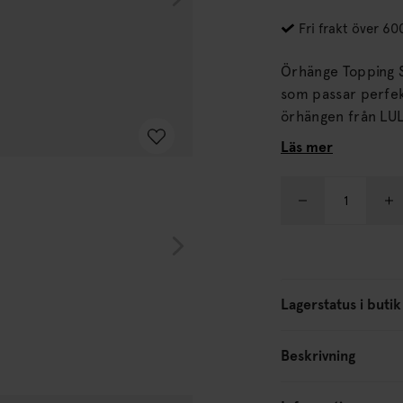
Fri frakt över 60
Örhänge Topping S
som passar perfekt
örhängen från LULU
Örhängerna säljs styckvis. Material: Guldpläte
Läs mer
återvunnet materi
% nickelfria och d
koppar.
Lagerstatus i butik
Beskrivning