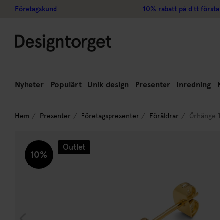
Företagskund
10% rabatt på ditt första
Nyheter
Populärt
Unik design
Presenter
Inredning
Hem
Presenter
Företagspresenter
Föräldrar
Örhänge T
Outlet
10%