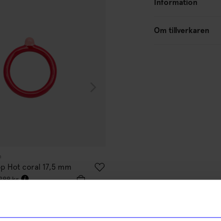
Information
10%
Om tillverkaren
n
Lulu Copenhagen
op Hot coral 17,5 mm
Ring Color ball Svart 17,5 mm
337,50
kr
299
kr
375
kr
I lager