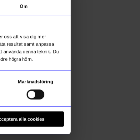
Om
Outlet
1%
r oss att visa dig mer
mäta resultat samt anpassa
 att använda denna teknik. Du
edre högra hörn.
Marknadsföring
ÅHLÉNS HOME
L
Tvålfat Wave Off-white
Ö
ceptera alla cookies
49
kr
49,50
kr
I lager