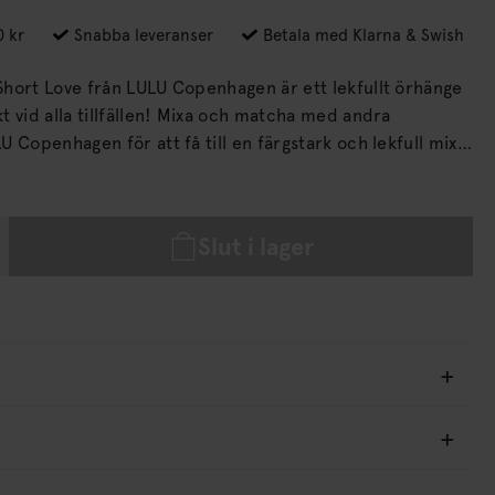
0 kr
Snabba leveranser
Betala med Klarna & Swish
hort Love från LULU Copenhagen är ett lekfullt örhänge
 vid alla tillfällen! Mixa och matcha med andra
 Copenhagen för att få till en färgstark och lekfull mix.
rad mässing, 18K, 50%
al Säkerhet:Alla smycken från LULU Copenhagen är 100
ärför hudvänliga för alla som tål sterling silver och
Slut i lager