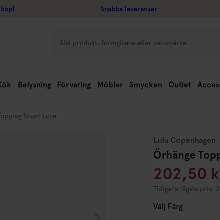
 köp!
Snabba leveranser
Kök
Belysning
Förvaring
Möbler
Smycken
Outlet
Acces
opping Short Love
Lulu Copenhagen
Örhänge Topp
202,50 k
Tidigare lägsta pris: 
Välj
Färg