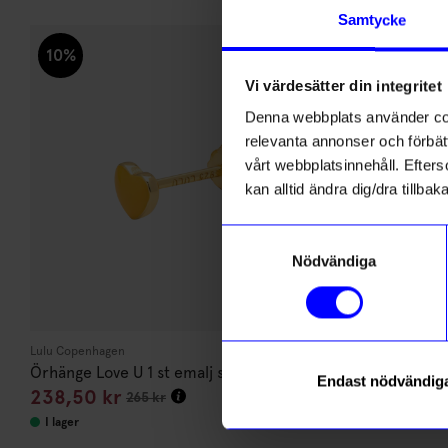
Andra köpte även
Samtycke
10%
10%
Vi värdesätter din integritet
Denna webbplats använder cook
relevanta annonser och förbätt
vårt webbplatsinnehåll. Efterso
kan alltid ändra dig/dra tillb
Samtyckesval
Nödvändiga
Lulu Copenhagen
Lulu Copenhage
Örhänge Love U 1 st emalj sunflower
Örhänge Love
Endast nödvändig
238,50
kr
238,50
kr
265
kr
I lager
I lager