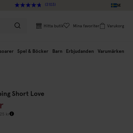
(3103)
SE
Hitta butik
Mina favoriter
Varukorg
soarer
Spel & Böcker
Barn
Erbjudanden
Varumärken
ing Short Love
r
225 kr