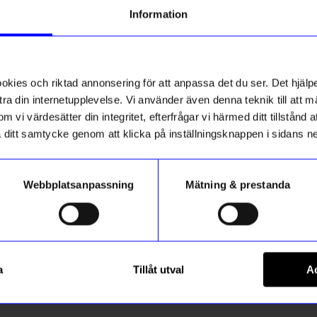
Information
10%
ies och riktad annonsering för att anpassa det du ser. Det hjälpe
ra din internetupplevelse. Vi använder även denna teknik till att 
m vi värdesätter din integritet, efterfrågar vi härmed ditt tillstånd
aka ditt samtycke genom att klicka på inställningsknappen i sidans n
Webbplatsanpassning
Mätning & prestanda
n
Lulu Copenhagen
 U 1 st guld
Örhänge Amour 1st silver
a
Tillåt utval
Ac
238,50
kr
265
kr
265
kr
I lager