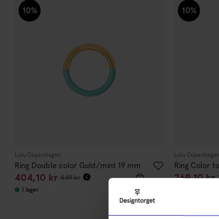
10%
10%
Lulu Copenhagen
Lulu Copenhage
Ring Double color Guld/mint 19 mm
Ring Color t
404,10
kr
269,10
kr
449
kr
I lager
I lager