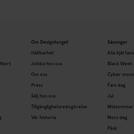
Om Designtorget
Säsonger
Hållbarhet
Alla hjärtan
tkort
Jobba hos oss
Black Week
Om oss
Cyber mon
Press
Fars dag
Sälj hos oss
Jul
Tillgänglighetsredogörelse
Midsommar
g
Vår historia
Mors dag
Påsk