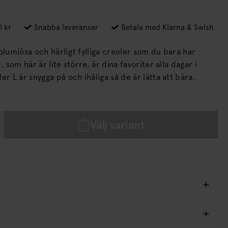
0 kr
Snabba leveranser
Betala med Klarna & Swish
olumiösa och härligt fylliga creoler som du bara har
d creoler L är snygga på och ihåliga så de är lätta att bära.
Välj variant