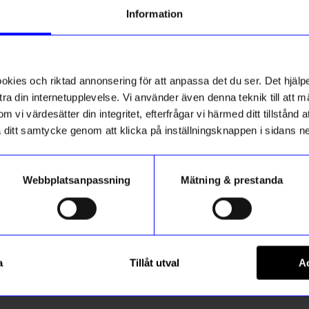
Information
ies och riktad annonsering för att anpassa det du ser. Det hjälpe
ra din internetupplevelse. Vi använder även denna teknik till att 
m vi värdesätter din integritet, efterfrågar vi härmed ditt tillstånd
aka ditt samtycke genom att klicka på inställningsknappen i sidans n
Webbplatsanpassning
Mätning & prestanda
Edblad
ld XL 19,5 mm
Ring Peak Guld M 17,5 mm
a
Tillåt utval
Ac
449
kr
I lager