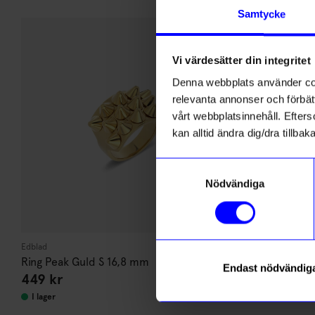
Andra köpte även
Samtycke
Vi värdesätter din integritet
Denna webbplats använder cook
relevanta annonser och förbätt
vårt webbplatsinnehåll. Efterso
kan alltid ändra dig/dra tillb
Samtyckesval
Nödvändiga
Edblad
Edblad
Ring Peak Guld S 16,8 mm
Ring Peak Gu
Endast nödvändig
449
kr
449
kr
I lager
I lager