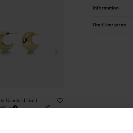
10%
Information
Om tillverkaren
Edblad
ld Creoles L Guld
Örhängen Peak Creoles S Stål
359,10
kr
499
kr
399
kr
I lager