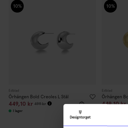
10%
10%
Edblad
Edblad
Örhängen Bold Creoles L Stål
Örhängen Bo
449,10
kr
449,10
kr
499
kr
I lager
I lager