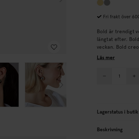
Fri frakt över 60
Bold är trendigt v
längtat efter. Bold, som här är lite större, är dina favoriter alla dagar i
veckan. Bol
Läs mer
Lagerstatus i butik
Beskrivning