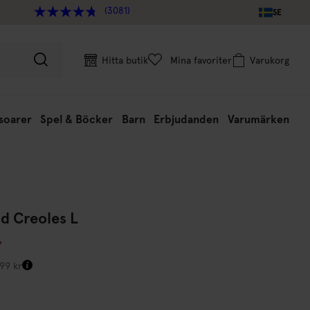
(3081)
SE
Hitta butik
Mina favoriter
Varukorg
soarer
Spel & Böcker
Barn
Erbjudanden
Varumärken
d Creoles L
r
499 kr