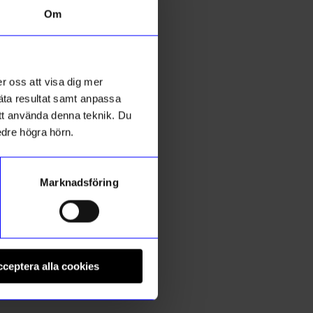
Om
r oss att visa dig mer
mäta resultat samt anpassa
 att använda denna teknik. Du
edre högra hörn.
Marknadsföring
Edblad
E
Ring Peak Guld L 18,5 MM
R
ceptera alla cookies
449
kr
I lager