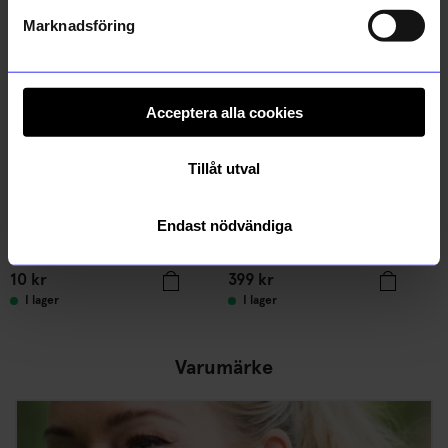
Marknadsföring
Acceptera alla cookies
Tillåt utval
Endast nödvändiga
ÅHLÉNS HOME
Relaxound
Gelpenna Orange
Speldosa Kvitter Mini Ljusgul
10
kr
399
kr
I lager
I lager
Varumärke