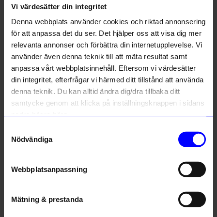
Vi värdesätter din integritet
Liknande produkter
Denna webbplats använder cookies och riktad annonsering
för att anpassa det du ser. Det hjälper oss att visa dig mer
relevanta annonser och förbättra din internetupplevelse. Vi
10%
10%
använder även denna teknik till att mäta resultat samt
anpassa vårt webbplatsinnehåll. Eftersom vi värdesätter
din integritet, efterfrågar vi härmed ditt tillstånd att använda
denna teknik. Du kan alltid ändra dig/dra tillbaka ditt
samtycke genom att klicka på inställningsknappen i sidans
nedre högra hörn.
Samtyckesval
Nödvändiga
SoMaBelle Design
SoMaBelle Design
Örhängen Brickor Duo brun/koppar
Örhängen Brickor Duo plommon/vinröd
233,10
kr
233,10
kr
259
kr
259
kr
Webbplatsanpassning
I lager
I lager
Mätning & prestanda
Andra köpte även