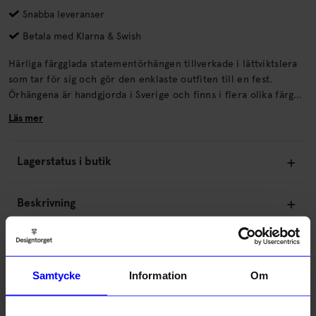
Snabba leveranser
Betala med Klarna & Swish
Härliga färgglada statementörhängen tillverkade i lättviktslera
som tar för sig och gör den enklaste outfiten till en fest.
Örhängena är handgjorda i Sverige och finns i flera olika färger.
Material: Polymerlera.
Läs mer
Lagerstatus i butik
Beskrivning
Information
Samtycke
Information
Om
Om tillverkaren