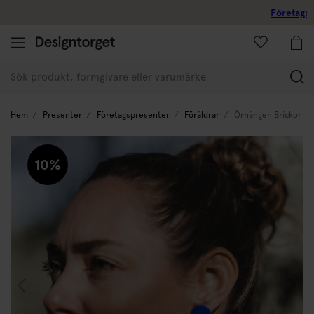
Företagskund
(
Hem
Presenter
Företagspresenter
Föräldrar
Örhängen Brickor D
10%