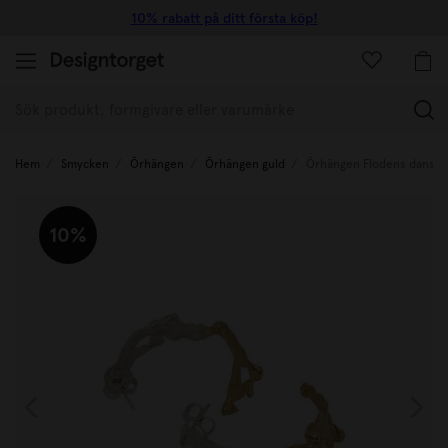
10% rabatt på ditt första köp!
(
Hem
Smycken
Örhängen
Örhängen guld
Örhängen Flodens dans gu
10%