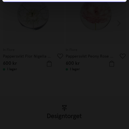
In Flore
In Flore
Pappersvikt Flor Nigella 8 cm
Pappersvikt Peony Rose Ranunkel 8 cm
600
kr
600
kr
I lager
I lager