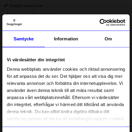
Snabba leveranser
Betala med Klarna & Swish
En stilla hyllning till naturens kraft, där varje smycke bär spår
av trädens tysta styrka och vattnets mjuka flöde. Smyckena
Samtycke
Information
Om
fångar naturens mönster – från grenarnas förgreningar till
vattnets dans – och speglar livets eviga rörelse. Handgjorda
Läs mer
med omsorg för den som vill bära naturens viskningar nära sitt
hjärta.
Vi värdesätter din integritet
Lagerstatus i butik
Denna webbplats använder cookies och riktad annonsering
för att anpassa det du ser. Det hjälper oss att visa dig mer
relevanta annonser och förbättra din internetupplevelse. Vi
Beskrivning
10% rabatt på
använder även denna teknik till att mäta resultat samt
anpassa vårt webbplatsinnehåll. Eftersom vi värdesätter
ditt första köp
Information
din integritet, efterfrågar vi härmed ditt tillstånd att använda
Anmäl dig till vårt nyhetsbrev och bli
denna teknik. Du kan alltid ändra dig/dra tillbaka ditt
först med att få nyheter, inspiration
och unika erbjudanden!
samtycke genom att klicka på inställningsknappen i sidans
Som tack får du
10% rabatt
på ditt
nedre högra hörn.
Liknande produkter
första köp.