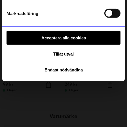
Andra köpte även
Läs mer om hur vi hanterar din information i vår
integritetspolicy
.
Marknadsföring
Acceptera alla cookies
Tillåt utval
Endast nödvändiga
DRM-LND
Portolino Living
BAG CHARM Cherry Pink
Sittdyna Block Frill rund Blå
99
kr
249
kr
I lager
I lager
Varumärke