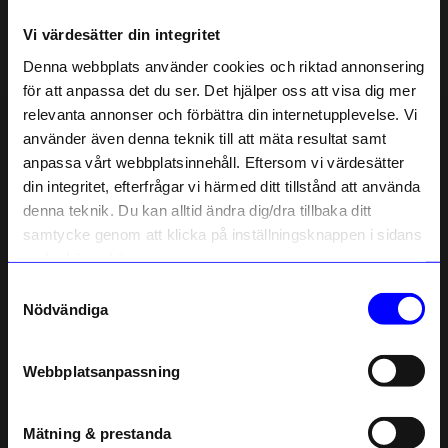
Vi värdesätter din integritet
Liknande produkter
Denna webbplats använder cookies och riktad annonsering
för att anpassa det du ser. Det hjälper oss att visa dig mer
Unikt hos oss
Unikt hos oss
10%
10%
relevanta annonser och förbättra din internetupplevelse. Vi
10% rabatt på
använder även denna teknik till att mäta resultat samt
anpassa vårt webbplatsinnehåll. Eftersom vi värdesätter
ditt första köp
din integritet, efterfrågar vi härmed ditt tillstånd att använda
Anmäl dig till vårt nyhetsbrev och bli
denna teknik. Du kan alltid ändra dig/dra tillbaka ditt
först med att få nyheter, inspiration
och unika erbjudanden!
samtycke genom att klicka på inställningsknappen i sidans
Som tack får du
10% rabatt
på ditt
nedre högra hörn.
första köp.
Samtyckesval
Name
Nödvändiga
Atelier by Designtorget
Atelier by Designtorget
Örhängen Bonnie silver
Örhängen Thilia silver
Email
719,10
kr
539,10
kr
799
kr
599
kr
Webbplatsanpassning
I lager
I lager
telefonnummer
Mätning & prestanda
Registrera