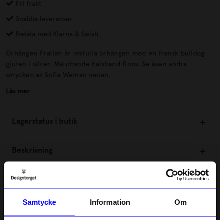
Fri frakt
Snabba leveranser
Betala med Klarna & Swish
Örhängen Frallan är lekfulla örhängen med en fransk bulldog
gjuten i silver. Matchande halsband finns. Se även andra
smycken av Sofia Weman nedan.
Läs mer
Lagerstatus i butik
Beskrivning
Information
Samtycke
Information
Om
Om tillverkaren