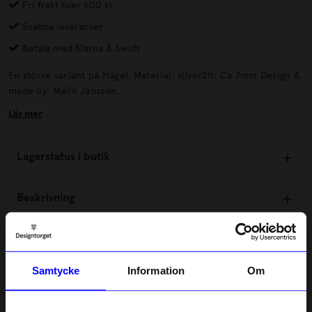
Fri frakt över 600 kr
Snabba leveranser
Betala med Klarna & Swish
En större variant på Hagel. Material: silverStl: Ca 7mm Design &
made by: Malin Jansson.
Läs mer
Lagerstatus i butik
Beskrivning
Information
Samtycke
Information
Om
Om tillverkaren