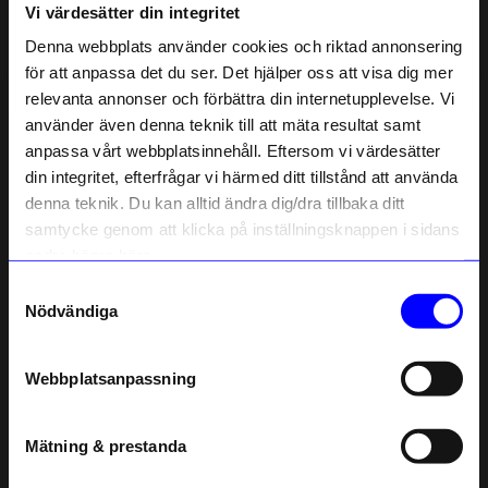
Vi värdesätter din integritet
Liknande produkter
Denna webbplats använder cookies och riktad annonsering
för att anpassa det du ser. Det hjälper oss att visa dig mer
10%
10%
relevanta annonser och förbättra din internetupplevelse. Vi
10% rabatt på
använder även denna teknik till att mäta resultat samt
anpassa vårt webbplatsinnehåll. Eftersom vi värdesätter
ditt första köp
din integritet, efterfrågar vi härmed ditt tillstånd att använda
Anmäl dig till vårt nyhetsbrev och bli
denna teknik. Du kan alltid ändra dig/dra tillbaka ditt
först med att få nyheter, inspiration
och unika erbjudanden!
samtycke genom att klicka på inställningsknappen i sidans
Som tack får du
10% rabatt
på ditt
nedre högra hörn.
första köp.
Samtyckesval
Name
Nödvändiga
Malin Jansson
Malin Jansson
Email
Örhängen TORNADO Silver 2 st
Örhängen HJÄRTA Silver 2 st
359,10
kr
359,10
kr
399
kr
399
kr
Webbplatsanpassning
I lager
I lager
telefonnummer
Mätning & prestanda
Registrera
Andra köpte även