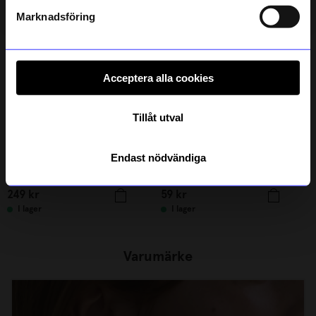
Läs mer om hur vi hanterar din information i vår
integritetspolicy
.
Populär
Marknadsföring
Unikt hos oss
Acceptera alla cookies
Tillåt utval
Endast nödvändiga
Created By Designtorget
Created By Designtorget
Pussel IQ vit
Doftblock DT Ceder 4-p
249
kr
59
kr
I lager
I lager
Varumärke