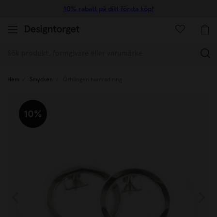
10% rabatt på ditt första köp!
(
Hem
Smycken
Örhängen hamrad ring
10%