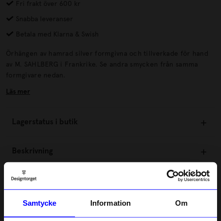
Fri frakt över 600 kr
Snabba leveranser
Betala med Klarna & Swish
Örhängen av hamrad silver formgivna och tillverkade för hand
av M. SAHLBERG i Frankrike. Se andra smycken från samma
formgivare nedan.
Läs mer
Lagerstatus i butik
Beskrivning
Information
Samtycke
Information
Om
Om tillverkaren