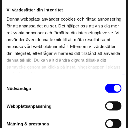
Vi värdesätter din integritet
Liknande produkter
Denna webbplats använder cookies och riktad annonsering
för att anpassa det du ser. Det hjälper oss att visa dig mer
10%
10%
relevanta annonser och förbättra din internetupplevelse. Vi
10% rabatt på
använder även denna teknik till att mäta resultat samt
anpassa vårt webbplatsinnehåll. Eftersom vi värdesätter
ditt första köp
din integritet, efterfrågar vi härmed ditt tillstånd att använda
Anmäl dig till vårt nyhetsbrev och bli
denna teknik. Du kan alltid ändra dig/dra tillbaka ditt
först med att få nyheter, inspiration
och unika erbjudanden!
samtycke genom att klicka på inställningsknappen i sidans
Som tack får du
10% rabatt
på ditt
nedre högra hörn.
första köp.
Samtyckesval
Name
Nödvändiga
Studio Mia Sahlberg
Studio Mia Sahlberg
Örhängen rund silver
Örhängen rund oxiderad
Email
315
kr
355,50
kr
350
kr
395
kr
Webbplatsanpassning
I lager
I lager
telefonnummer
Mätning & prestanda
Registrera