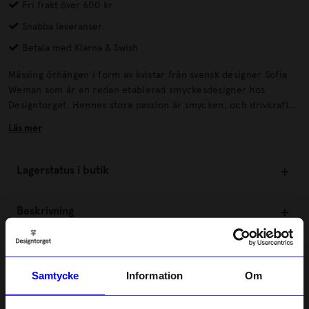
Fri frakt över 600 kr
Snabba leveranser
Betala med Klarna & Swish
Mässing örhängen i form av kvistar från svensk designer Sofia
Weman som är en redan etablerad smyckesdesigner hos
Designtorget. Hennes stora passion är smycken, och drivkraften
är att få skapa fritt. Inspirationen kommer från det organiska
Läs mer
som finns runt oss i vår natur.
Lagerstatus i butik
Beskrivning
Information
Samtycke
Information
Om
Om tillverkaren