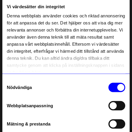
Vi värdesätter din integritet
Denna webbplats använder cookies och riktad annonsering
Liknande produkter
för att anpassa det du ser. Det hjälper oss att visa dig mer
relevanta annonser och förbättra din internetupplevelse. Vi
10%
10%
10% rabatt på
använder även denna teknik till att mäta resultat samt
anpassa vårt webbplatsinnehåll. Eftersom vi värdesätter
ditt första köp
din integritet, efterfrågar vi härmed ditt tillstånd att använda
Anmäl dig till vårt nyhetsbrev och bli
denna teknik. Du kan alltid ändra dig/dra tillbaka ditt
först med att få nyheter, inspiration
och unika erbjudanden!
samtycke genom att klicka på inställningsknappen i sidans
Som tack får du
10% rabatt
på ditt
nedre högra hörn.
första köp.
Samtyckesval
Name
Nödvändiga
SOFIA WEMAN DESIGN
SOFIA WEMAN DESIGN
Email
Örhängen Flora
Örhängen Löv
Webbplatsanpassning
315
kr
265,50
kr
350
kr
295
kr
telefonnummer
I lager
I lager
Mätning & prestanda
Registrera