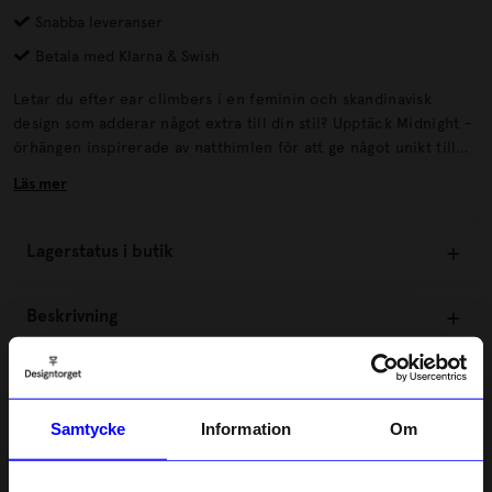
Snabba leveranser
Betala med Klarna & Swish
Letar du efter ear climbers i en feminin och skandinavisk
design som adderar något extra till din stil? Upptäck Midnight -
örhängen inspirerade av natthimlen för att ge något unikt till
din look eller till någon du håller kär. Material: Midnight säljs i
Läs mer
par och kommer i två utföranden: guldplätering (18K) och
silverpläterad mässing. Alla Sparvs smycken är nickelfria och de
guldpläterade smyckena har en extra tjock plätering av 18K som
Lagerstatus i butik
är gjord för att hålla över tid.
Beskrivning
Information
Samtycke
Information
Om
Om tillverkaren