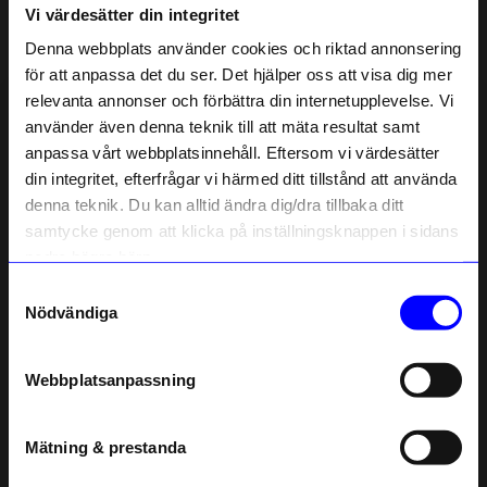
Vi värdesätter din integritet
Liknande produkter
Denna webbplats använder cookies och riktad annonsering
för att anpassa det du ser. Det hjälper oss att visa dig mer
Säljer snabbt!
relevanta annonser och förbättra din internetupplevelse. Vi
10%
10%
10% rabatt på
använder även denna teknik till att mäta resultat samt
anpassa vårt webbplatsinnehåll. Eftersom vi värdesätter
ditt första köp
din integritet, efterfrågar vi härmed ditt tillstånd att använda
Anmäl dig till vårt nyhetsbrev och bli
denna teknik. Du kan alltid ändra dig/dra tillbaka ditt
först med att få nyheter, inspiration
och unika erbjudanden!
samtycke genom att klicka på inställningsknappen i sidans
Som tack får du
10% rabatt
på ditt
nedre högra hörn.
första köp.
Samtyckesval
Name
Nödvändiga
Sparv accessories
Sparv accessories
Email
Örhängen Midnight Silver
Örhängen Midnight Guld
359,10
kr
359,10
kr
399
kr
399
kr
Webbplatsanpassning
I lager
I lager
telefonnummer
Mätning & prestanda
Registrera
Andra köpte även