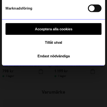
Andra köpte även
Läs mer om hur vi hanterar din information i vår
integritetspolicy
.
Marknadsföring
Acceptera alla cookies
Tillåt utval
Endast nödvändiga
ÅHLÉNS HOME
Fjällräven
Stol Strada utomhus Grön 2-pack
Kånken Mini Pink
798
kr
1 199
kr
I lager
I lager
Varumärke