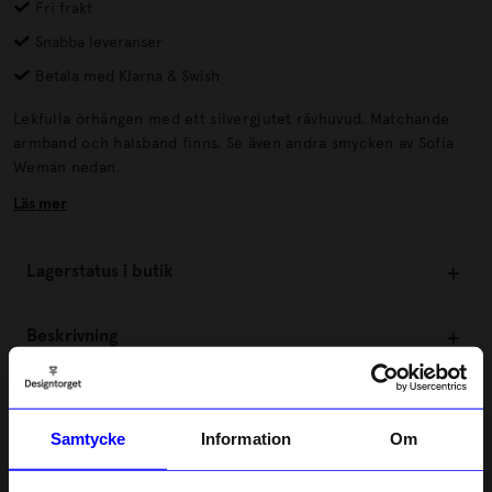
Fri frakt
Snabba leveranser
Betala med Klarna & Swish
Lekfulla örhängen med ett silvergjutet rävhuvud. Matchande
armband och halsband finns. Se även andra smycken av Sofia
Weman nedan.
Läs mer
Lagerstatus i butik
Beskrivning
Information
Samtycke
Information
Om
Om tillverkaren