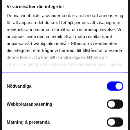
Vi värdesätter din integritet
Denna webbplats använder cookies och riktad annonsering
Liknande produkter
för att anpassa det du ser. Det hjälper oss att visa dig mer
relevanta annonser och förbättra din internetupplevelse. Vi
10%
10%
10% rabatt på
använder även denna teknik till att mäta resultat samt
anpassa vårt webbplatsinnehåll. Eftersom vi värdesätter
ditt första köp
din integritet, efterfrågar vi härmed ditt tillstånd att använda
Anmäl dig till vårt nyhetsbrev och bli
denna teknik. Du kan alltid ändra dig/dra tillbaka ditt
först med att få nyheter, inspiration
och unika erbjudanden!
samtycke genom att klicka på inställningsknappen i sidans
Som tack får du
10% rabatt
på ditt
nedre högra hörn.
första köp.
Samtyckesval
Name
Nödvändiga
SOFIA WEMAN DESIGN
SOFIA WEMAN DESIGN
Email
Örhängen Kanin
Örhängen Lo
Webbplatsanpassning
854,10
kr
895,50
kr
949
kr
995
kr
telefonnummer
I lager
I lager
Mätning & prestanda
Registrera