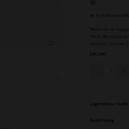
Fri frakt över 60
Redondo är hösten
form. Redondo örhängen är så snygga på att du gärna bär dem alla dagar i
veckan!. 
Läs mer
Lagerstatus i butik
Beskrivning