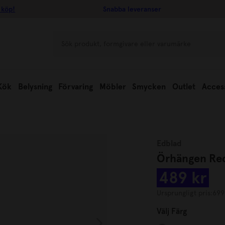
 köp!
Snabba leveranser
Kök
Belysning
Förvaring
Möbler
Smycken
Outlet
Acces
Edblad
Örhängen Re
489 kr
Ursprungligt pris:
699
Välj
Färg