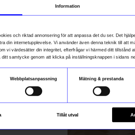
g till vårt nyhetsbrev och bli
Information
ed att få nyheter, inspiration
tlet
Outlet
ch unika erbjudanden!
0%
ck får du
10% rabatt
på ditt
första köp.
ies och riktad annonsering för att anpassa det du ser. Det hjälpe
ra din internetupplevelse. Vi använder även denna teknik till att 
m vi värdesätter din integritet, efterfrågar vi härmed ditt tillstånd
aka ditt samtycke genom att klicka på inställningsknappen i sidans n
Webbplatsanpassning
Mätning & prestanda
ummer
Edblad
Registrera
o Guld XS 16,0 mm
Ring Redondo Guld M 17,5 m
a
Tillåt utval
Ac
349
kr
9,30
kr
349,30
kr
m hur vi hanterar din information i vår
integritetspolicy
.
I lager