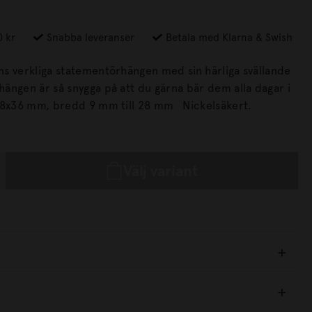
0 kr
Snabba leveranser
Betala med Klarna & Swish
s verkliga statementörhängen med sin härliga svällande
Storlek 28x36 mm, bredd 9 mm till 28 mm Nickelsäkert.
Välj variant