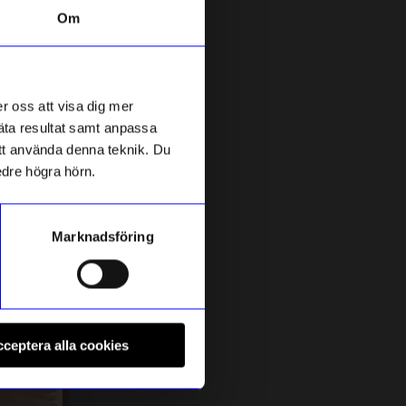
Om
Outlet
0%
r oss att visa dig mer
mäta resultat samt anpassa
 att använda denna teknik. Du
edre högra hörn.
Marknadsföring
Edblad
C
m
Ring Redondo Guld XL 19,5 mm
F
ceptera alla cookies
349
kr
349,30
kr
I lager