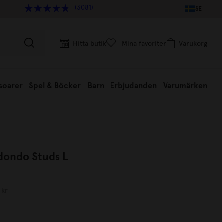
(3081)
SE
Hitta butik
Mina favoriter
Varukorg
soarer
Spel & Böcker
Barn
Erbjudanden
Varumärken
dondo Studs L
 kr