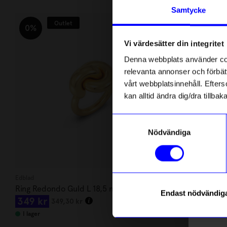
Andra köpte även
Anmäl di
Samtycke
först m
Outlet
Ou
o
0%
0%
Vi värdesätter din integritet
Som ta
Denna webbplats använder cook
relevanta annonser och förbätt
Name
vårt webbplatsinnehåll. Efterso
kan alltid ändra dig/dra tillb
Email
Samtyckesval
Nödvändiga
telefonn
Edblad
Edblad
Ring Redondo Guld L 18,5 mm
Ring Redond
Endast nödvändig
349
kr
349
kr
349,30
kr
34
Läs mer o
I lager
I lager