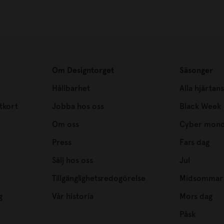
Om Designtorget
Säsonger
Hållbarhet
Alla hjärtan
tkort
Jobba hos oss
Black Week
Om oss
Cyber mon
Press
Fars dag
Sälj hos oss
Jul
Tillgänglighetsredogörelse
Midsommar
g
Vår historia
Mors dag
Påsk