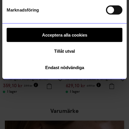
Andra köpte även
Läs mer om hur vi hanterar din information i vår
integritetspolicy
.
Marknadsföring
10%
10%
Acceptera alla cookies
Tillåt utval
Endast nödvändiga
Sparv accessories
Syster P
Örhängen Midnight Silver
Armband Treasure Single Pearl Guld
359,10
kr
629,10
kr
399
kr
699
kr
I lager
I lager
Varumärke