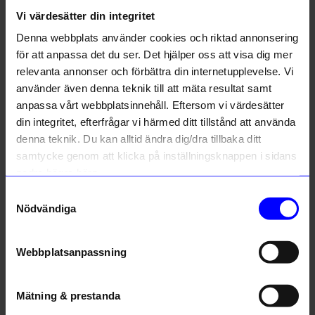
Vi värdesätter din integritet
Denna webbplats använder cookies och riktad annonsering
Liknande produkter
för att anpassa det du ser. Det hjälper oss att visa dig mer
relevanta annonser och förbättra din internetupplevelse. Vi
10%
10%
10% rabatt på
använder även denna teknik till att mäta resultat samt
anpassa vårt webbplatsinnehåll. Eftersom vi värdesätter
ditt första köp
din integritet, efterfrågar vi härmed ditt tillstånd att använda
Anmäl dig till vårt nyhetsbrev och bli
denna teknik. Du kan alltid ändra dig/dra tillbaka ditt
först med att få nyheter, inspiration
och unika erbjudanden!
samtycke genom att klicka på inställningsknappen i sidans
Som tack får du
10% rabatt
på ditt
nedre högra hörn.
första köp.
Samtyckesval
Name
Nödvändiga
Malin Jansson
Malin Jansson
Email
Örhängen REGN Silver 2 st
Örhängen SNURR Silver 2 st
Webbplatsanpassning
359,10
kr
359,10
kr
399
kr
399
kr
telefonnummer
I lager
I lager
Mätning & prestanda
Registrera