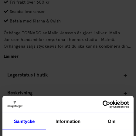
Fri frakt över 600 kr
Snabba leveranser
Betala med Klarna & Swish
Örhänge TORNADO av Malin Jansson är gjort i silver. Malin
Jansson handsmider smyckena i hennes studio i Malmö.
Örhängena säljs styckesvis för att du ska kunna kombinera dina
favoriter i örat.
Läs mer
Lagerstatus i butik
Beskrivning
Information
Samtycke
Information
Om
Om tillverkaren