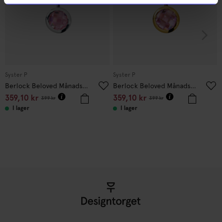
Syster P
Syster P
Berlock Beloved Månadssten Oktober Silver
Berlock Beloved Månadssten Oktober Guld
359,10
kr
359,10
kr
399
kr
399
kr
I lager
I lager