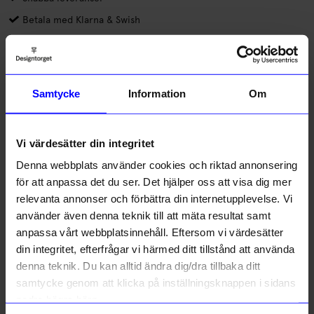
Betala med Klarna & Swish
Gnugga geniknölarna och försök att få isär och ihop det här
stilrena IQ-pusslet av svart och ofärgat trä. Pusslet gör sig lika
bra som prydnad på skrivbordet eller i bokhyllan, och passar
Samtycke
Information
Om
hela familjen. .
Läs mer
Vi värdesätter din integritet
Lagerstatus i butik
Denna webbplats använder cookies och riktad annonsering
för att anpassa det du ser. Det hjälper oss att visa dig mer
Beskrivning
relevanta annonser och förbättra din internetupplevelse. Vi
använder även denna teknik till att mäta resultat samt
Information
anpassa vårt webbplatsinnehåll. Eftersom vi värdesätter
din integritet, efterfrågar vi härmed ditt tillstånd att använda
denna teknik. Du kan alltid ändra dig/dra tillbaka ditt
samtycke genom att klicka på inställningsknappen i sidans
Liknande produkter
nedre högra hörn.