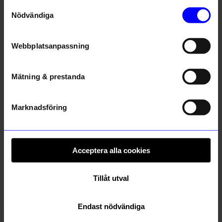
Samtyckesval
Nödvändiga
Webbplatsanpassning
Mätning & prestanda
Djeco
KOJA
Marknadsföring
Puzzle Duo - Dinner is ready
Kubbspel KASTOR Neutral
140
kr
399
kr
I lager
I lager
Acceptera alla cookies
Andra köpte även
Tillåt utval
10%
10%
Endast nödvändiga