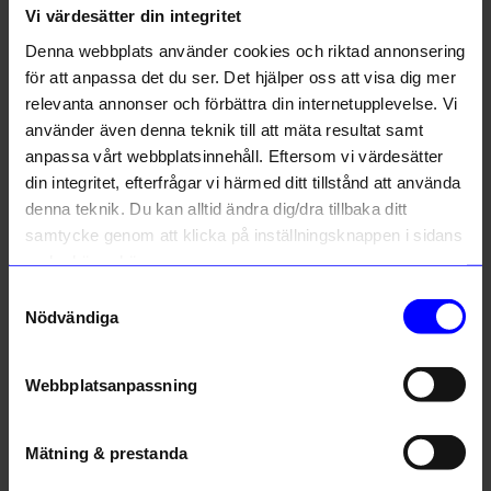
Vi värdesätter din integritet
Liknande produkter
Denna webbplats använder cookies och riktad annonsering
för att anpassa det du ser. Det hjälper oss att visa dig mer
10%
relevanta annonser och förbättra din internetupplevelse. Vi
använder även denna teknik till att mäta resultat samt
anpassa vårt webbplatsinnehåll. Eftersom vi värdesätter
din integritet, efterfrågar vi härmed ditt tillstånd att använda
denna teknik. Du kan alltid ändra dig/dra tillbaka ditt
samtycke genom att klicka på inställningsknappen i sidans
nedre högra hörn.
Samtyckesval
Bongusta
Vide
Nödvändiga
Handduk Naram 50 X 80cm Vit
Örngott VIDE bambu 50c60 cm Beige
243
kr
199
kr
270
kr
I lager
I lager
Webbplatsanpassning
Mätning & prestanda
Andra köpte även