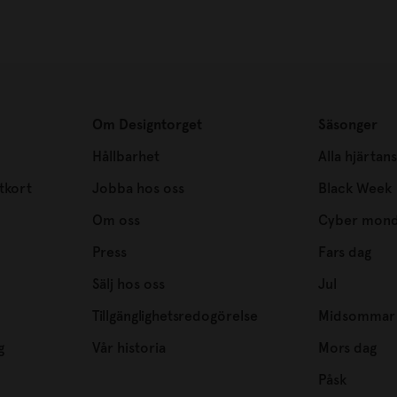
Om Designtorget
Säsonger
Hållbarhet
Alla hjärtan
tkort
Jobba hos oss
Black Week
Om oss
Cyber mon
Press
Fars dag
Sälj hos oss
Jul
Tillgänglighetsredogörelse
Midsommar
g
Vår historia
Mors dag
Påsk