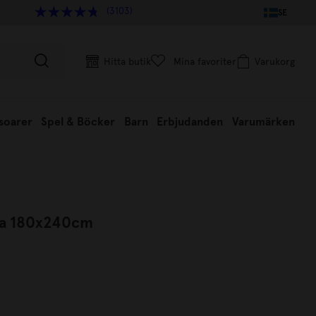
(3103)
SE
Hitta butik
Mina favoriter
Varukorg
soarer
Spel & Böcker
Barn
Erbjudanden
Varumärken
ia 180x240cm