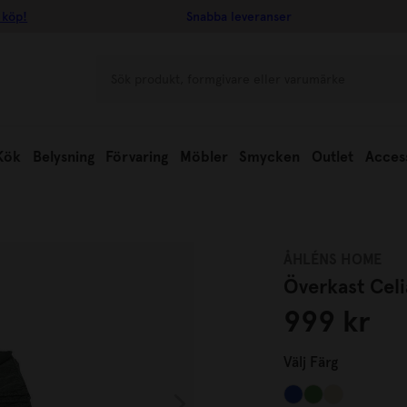
 köp!
Snabba leveranser
Kök
Belysning
Förvaring
Möbler
Smycken
Outlet
Acces
ÅHLÉNS HOME
Överkast Cel
999 kr
Välj
Färg