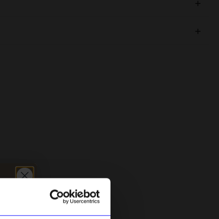
Outlet
0%
Brita Sweden
K
Filt Evy 130x190cm Cobalt
P
749
kr
750
kr
I lager