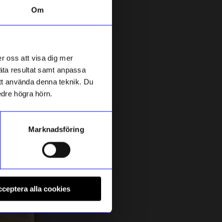
Om
r oss att visa dig mer
mäta resultat samt anpassa
 att använda denna teknik. Du
edre högra hörn.
Marknadsföring
ÅHLÉNS HOME
Å
ige
Överdörren Torkställning
B
ceptera alla cookies
499
kr
I lager