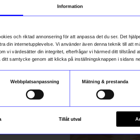
g till vårt nyhetsbrev och bli
Information
ed att få nyheter, inspiration
ch unika erbjudanden!
ck får du
10% rabatt
på ditt
första köp.
ies och riktad annonsering för att anpassa det du ser. Det hjälpe
ra din internetupplevelse. Vi använder även denna teknik till att 
m vi värdesätter din integritet, efterfrågar vi härmed ditt tillstånd
aka ditt samtycke genom att klicka på inställningsknappen i sidans n
Webbplatsanpassning
Mätning & prestanda
ummer
ÅHLÉNS HOME
Registrera
lia 240x240cm Beige
Överkast Celia 180x240cm Be
a
Tillåt utval
Ac
999
kr
m hur vi hanterar din information i vår
integritetspolicy
.
I lager