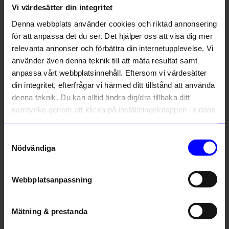
Vi värdesätter din integritet
Liknande produkter
Denna webbplats använder cookies och riktad annonsering
Outlet
för att anpassa det du ser. Det hjälper oss att visa dig mer
0%
relevanta annonser och förbättra din internetupplevelse. Vi
10% rabatt på
använder även denna teknik till att mäta resultat samt
anpassa vårt webbplatsinnehåll. Eftersom vi värdesätter
ditt första köp
din integritet, efterfrågar vi härmed ditt tillstånd att använda
Anmäl dig till vårt nyhetsbrev och bli
denna teknik. Du kan alltid ändra dig/dra tillbaka ditt
först med att få nyheter, inspiration
och unika erbjudanden!
samtycke genom att klicka på inställningsknappen i sidans
Som tack får du
10% rabatt
på ditt
nedre högra hörn.
första köp.
Samtyckesval
ÅHLÉNS HOME
Brita Sweden
Name
Nödvändiga
Överkast Francis 240x240 cm beige
Filt Evy 130x190cm Lemon
Email
1 299
kr
1 049
kr
I lager
1 050
kr
Webbplatsanpassning
I lager
telefonnummer
Mätning & prestanda
Registrera
Andra köpte även