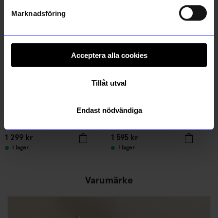
Läs mer om hur vi hanterar din information i vår
integritetspolicy
.
Bästsäljare
Marknadsföring
Acceptera alla cookies
Tillåt utval
Endast nödvändiga
ÅHLÉNS HOME
String furniture
Överkast Levina 150x250cm Grön
Hylla Pocket String svart/valnöt
1 299
kr
1 595
kr
I lager
I lager
Varumärke