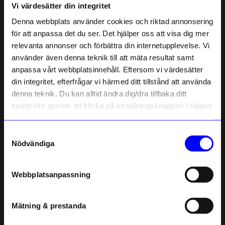
Vi värdesätter din integritet
Liknande produkter
Denna webbplats använder cookies och riktad annonsering
för att anpassa det du ser. Det hjälper oss att visa dig mer
relevanta annonser och förbättra din internetupplevelse. Vi
10% rabatt på
använder även denna teknik till att mäta resultat samt
anpassa vårt webbplatsinnehåll. Eftersom vi värdesätter
ditt första köp
din integritet, efterfrågar vi härmed ditt tillstånd att använda
Anmäl dig till vårt nyhetsbrev och bli
denna teknik. Du kan alltid ändra dig/dra tillbaka ditt
först med att få nyheter, inspiration
och unika erbjudanden!
samtycke genom att klicka på inställningsknappen i sidans
Som tack får du
10% rabatt
på ditt
nedre högra hörn.
första köp.
Samtyckesval
Name
Nödvändiga
String furniture
String furniture
Email
Överskåp 58x42x30cm Ask
Överskåp 58x42x30cm Vit
3 845
kr
3 445
kr
Webbplatsanpassning
I lager
I lager
telefonnummer
Mätning & prestanda
Registrera
Andra köpte även