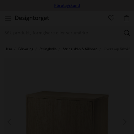
Företagskund
(
Hem
Förvaring
Stringhylla
String skåp & fällbord
Överskåp 58x42x