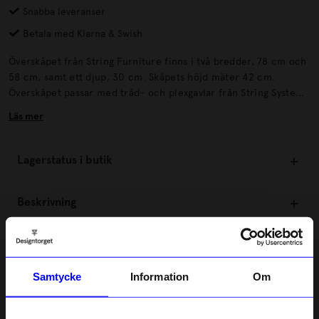
Snabba leveranser
Betala med Klarna & Swish
Överskåpet från String Furniture finns i två bredder, 78 cm och
58 cm, samt ett djup, 30 cm. Skåpets höjd mäter 42 cm.
Överskåpet passar med tråd- och plexgavlar från String System
förutsatt att gavlarna har 30 cm djup.
Läs mer
Lagerstatus i butik
Beskrivning
Information
Samtycke
Information
Om
Om tillverkaren