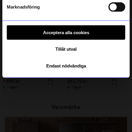
Läs mer om hur vi hanterar din information i vår
integritetspolicy
.
Marknadsföring
Acceptera alla cookies
Tillåt utval
Endast nödvändiga
String furniture
String furniture
Golvgavel 115x30 2-p svart
J-Krok 5-P Pulverlackat stål Svart
1 890
kr
263,75
kr
I lager
I lager
Varumärke