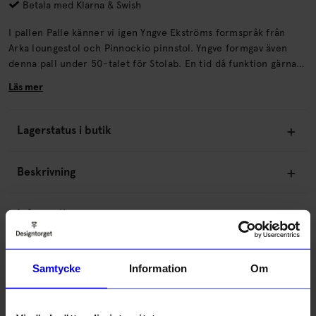
Betala med Klarna & Swish
I pallen Palle känner vi igen Yngve Ekströms formspråk från
Arka loungestol och Pinnockio pinnstol. Yngve formgav även
denna pall under 50-talet för Stolab. En tid då funktion gärna
samsades med stilrena former.
Läs mer
Lagerstatus i butik
Beskrivning
Information
Om tillverkaren
Samtycke
Information
Om