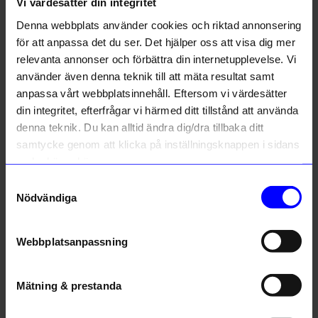
Liknande produkter
Vi värdesätter din integritet
Denna webbplats använder cookies och riktad annonsering
Unikt hos oss
Unikt hos oss
för att anpassa det du ser. Det hjälper oss att visa dig mer
relevanta annonser och förbättra din internetupplevelse. Vi
använder även denna teknik till att mäta resultat samt
anpassa vårt webbplatsinnehåll. Eftersom vi värdesätter
din integritet, efterfrågar vi härmed ditt tillstånd att använda
denna teknik. Du kan alltid ändra dig/dra tillbaka ditt
samtycke genom att klicka på inställningsknappen i sidans
nedre högra hörn.
Created By Designtorget
Created By Designtorget
Samtyckesval
Pall Emil Mörk Grön
Pall Emil helvit
Nödvändiga
1 495
kr
1 495
kr
I lager
I lager
Webbplatsanpassning
Andra köpte även
Mätning & prestanda