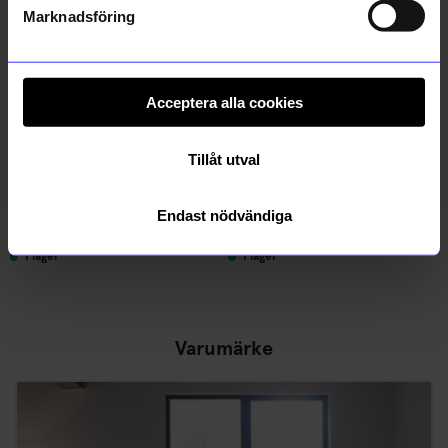
Marknadsföring
Acceptera alla cookies
Tillåt utval
Ferm Living
Bonnier
Bärbar lampa Vuelta
Bok Samlade sagor av Maria Nilsson Thore
Endast nödvändiga
1 169
kr
329
kr
I lager
I lager
Varumärke