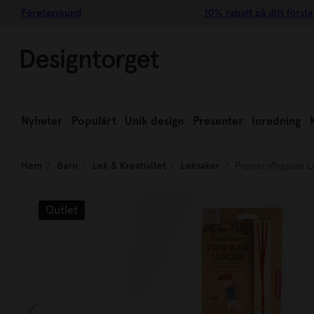
Företagskund
10% rabatt på ditt första
Nyheter
Populärt
Unik design
Presenter
Inredning
Hem
Barn
Lek & Kreativitet
Leksaker
Pappersflygplan 
Outlet