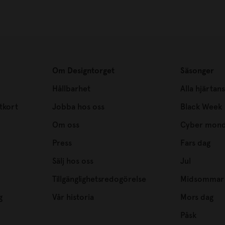
Om Designtorget
Säsonger
Hållbarhet
Alla hjärtan
tkort
Jobba hos oss
Black Week
Om oss
Cyber mon
Press
Fars dag
Sälj hos oss
Jul
Tillgänglighetsredogörelse
Midsommar
g
Vår historia
Mors dag
Påsk