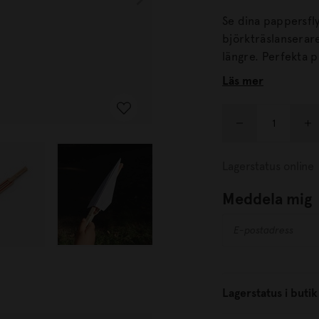
Se dina pappersfl
björkträslanserare
längre. Perfekta presenten till barnen! Från varumärket Kikkerland.
Design: Koens & M
Läs mer
elastiskt band, b
2,5 cm x 1,5 cm.
Lagerstatus online
Meddela mig
Lagerstatus i butik