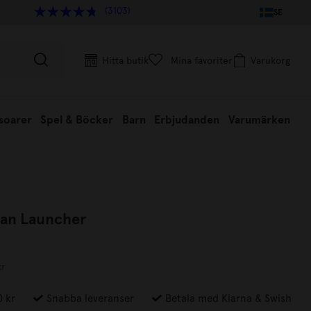
(3103)
SE
Hitta butik
Mina favoriter
Varukorg
soarer
Spel & Böcker
Barn
Erbjudanden
Varumärken
lan Launcher
kr
0 kr
Snabba leveranser
Betala med Klarna & Swish