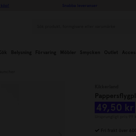
 köp!
Snabba leveranser
Kök
Belysning
Förvaring
Möbler
Smycken
Outlet
Acces
Launcher
Kikkerland
Pappersflygp
49,50 kr
Ursprungligt pris:
99 
Fri frakt över 60