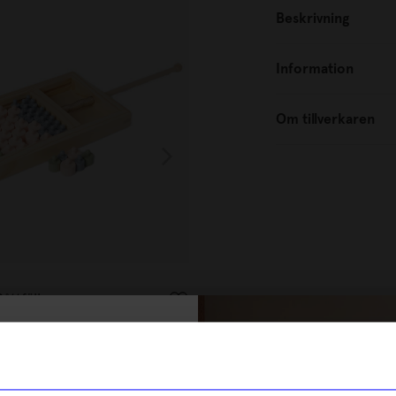
Outlet
Beskrivning
Information
Om tillverkaren
Printworks
åttfällan
Spel New Play Chinese Check
197
kr
% rabatt på
I lager
tt första köp