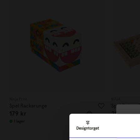
Ninja Print
KOJA
Spel Rackarunge
Spel Ruben R
179
kr
299
kr
10
I lager
I lager
di