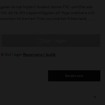
ygplan nå nya höjder! Använd denna FSC-certifierade
 för att få ditt pappersflygplan att flyga snabbare och
iddelkoop Design Material: FSC-certifierat björkträ,
omull Förpackning: kraftpapper Dimensioner: 27,4 cm x
Slut i lager
Reservera i butik
Slut i lager
Bevaka vara