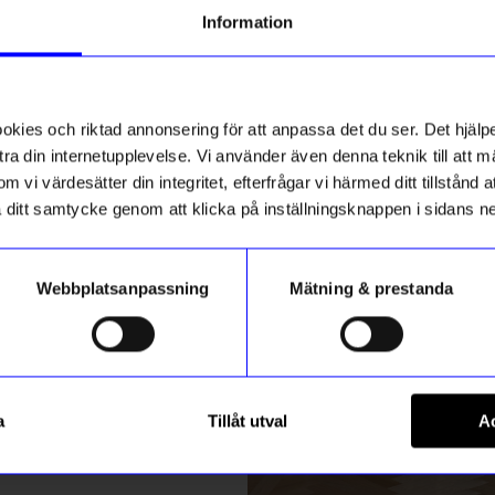
g till vårt nyhetsbrev och bli
Information
ed att få nyheter, inspiration
tlet
ch unika erbjudanden!
ck får du
10% rabatt
på ditt
första köp.
ies och riktad annonsering för att anpassa det du ser. Det hjälpe
ra din internetupplevelse. Vi använder även denna teknik till att 
m vi värdesätter din integritet, efterfrågar vi härmed ditt tillstånd
aka ditt samtycke genom att klicka på inställningsknappen i sidans n
Webbplatsanpassning
Mätning & prestanda
ummer
EDECKER
Kikkerland
Registrera
mjuk
Huckleberry Segelbåt
a
Tillåt utval
Ac
149
kr
m hur vi hanterar din information i vår
integritetspolicy
.
I lager