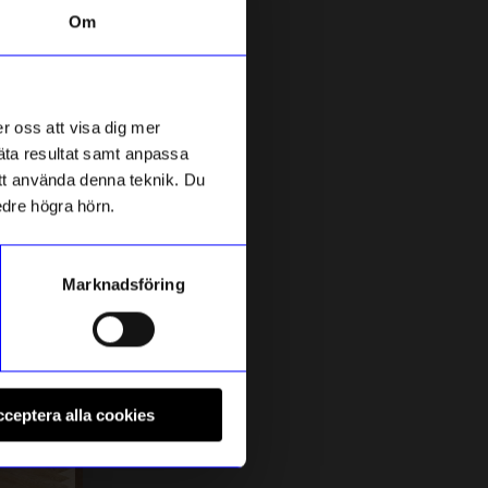
Om
Bästsäljare
15%
Unikt hos oss
r oss att visa dig mer
mäta resultat samt anpassa
 att använda denna teknik. Du
edre högra hörn.
Marknadsföring
Created By Designtorget
I
Fönsterskärm stor
P
ceptera alla cookies
254,15
kr
299
kr
I lager