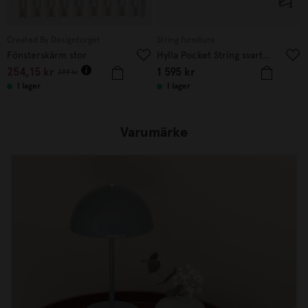
Created By Designtorget
String furniture
Fönsterskärm stor
Hylla Pocket String svart/valnöt
254,15
kr
1 595
kr
299
kr
I lager
I lager
Varumärke