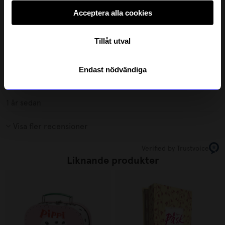
Åsa
•
åhlens.se
Å
Acceptera alla cookies
Tillåt utval
1 år sedan
Marie
•
åhlens.se
Endast nödvändiga
M
1 år sedan
Visa fler recensioner
Verified by Trustvoice
Liknande produkter