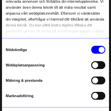
relevanta annonser och förbättra din internetupplevelse. Vi
10% rabatt på
använder även denna teknik till att mäta resultat samt
1 år sedan
anpassa vårt webbplatsinnehåll. Eftersom vi värdesätter
ditt första köp
din integritet, efterfrågar vi härmed ditt tillstånd att använda
Anmäl dig till vårt nyhetsbrev och bli
Bohdana
•
åhlens.se
denna teknik. Du kan alltid ändra dig/dra tillbaka ditt
först med att få nyheter, inspiration
B
och unika erbjudanden!
samtycke genom att klicka på inställningsknappen i sidans
Som tack får du
10% rabatt
på ditt
nedre högra hörn.
första köp.
1 år sedan
Samtyckesval
Name
Nödvändiga
Carin E
•
åhlens.se
Email
CE
Webbplatsanpassning
telefonnummer
1 år sedan
Mätning & prestanda
Registrera
Siv
•
åhlens.se
S
Läs mer om hur vi hanterar din information i vår
integritetspolicy
.
Marknadsföring
1 år sedan