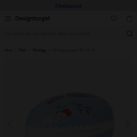
Företagskund
(
Hem
Påsk
Påskägg
Påskägg papper Blå 23 cm