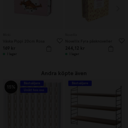
Micki
Novellix
Väska Pippi 20cm Rosa
Novellix Fyra påsknoveller
169
kr
244,12
kr
I lager
I lager
Andra köpte även
Bästsäljare
Bästsäljare
15%
Unikt hos oss