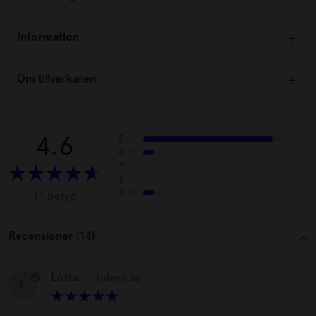
Information
Om tillverkaren
4.6
5
☆
4
☆
3
☆
2
☆
1
☆
14 betyg
Recensioner (14)
Lotta
•
åhlens.se
L