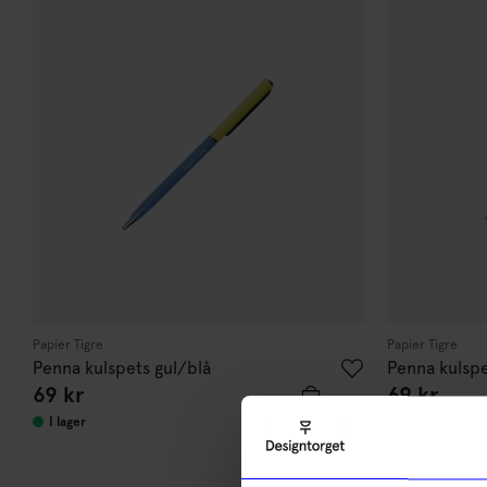
Papier Tigre
Papier Tigre
Penna kulspets gul/blå
Penna kulsp
69
kr
69
kr
I lager
I lager