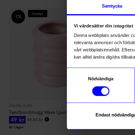
Andra köpte även
Samtycke
Outlet
1%
Vi värdesätter din integritet
Denna webbplats använder cook
relevanta annonser och förbätt
vårt webbplatsinnehåll. Efterso
kan alltid ändra dig/dra tillb
Samtyckesval
Nödvändiga
ÅHLÉNS HOME
ÅHLÉNS HOME
Tandborstmugg Wave Ljusrosa
Doftljus med
Endast nödvändig
49
kr
249
kr
49,50
kr
I lager
I lager