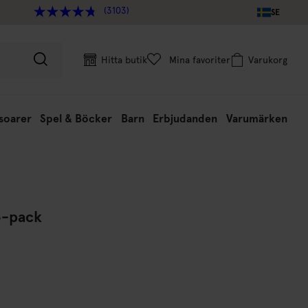
(3103)
SE
Hitta butik
Mina favoriter
Varukorg
soarer
Spel & Böcker
Barn
Erbjudanden
Varumärken
3-pack