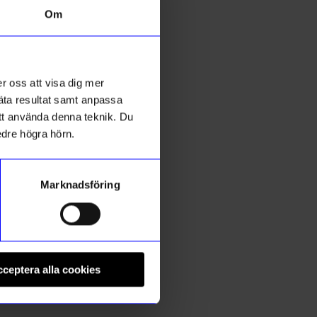
Om
r oss att visa dig mer
mäta resultat samt anpassa
 att använda denna teknik. Du
edre högra hörn.
Marknadsföring
ÅHLÉNS HOME
C
a Rosa
Bordslampa Laddningsbar Lova Blå
K
ceptera alla cookies
599
kr
1
I lager