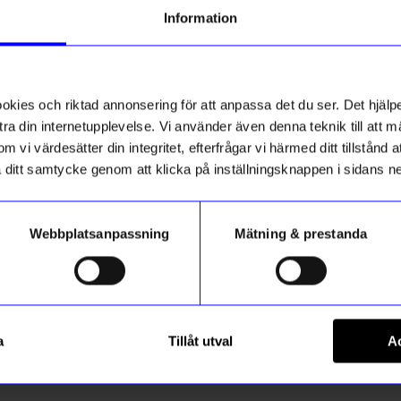
Information
ies och riktad annonsering för att anpassa det du ser. Det hjälpe
ra din internetupplevelse. Vi använder även denna teknik till att 
m vi värdesätter din integritet, efterfrågar vi härmed ditt tillstånd
aka ditt samtycke genom att klicka på inställningsknappen i sidans n
Webbplatsanpassning
Mätning & prestanda
ÅHLÉNS HOME
 kork lock 450gr Vit
Bordslampa Laddningsbar Lov
a
Tillåt utval
Ac
599
kr
I lager