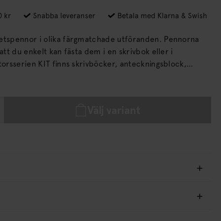
0 kr
Snabba leveranser
Betala med Klarna & Swish
spennor i olika färgmatchade utföranden. Pennorna
 att du enkelt kan fästa dem i en skrivbok eller i
ch pennor som underlättar vardagen.
Välj variant