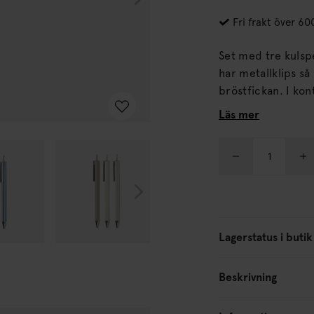
Fri frakt över 60
Set med tre kulspet
har metallklips så
bröstfickan. I kontorsserien KIT finns skrivböcker, anteckningsblock,
veckoplanerare o
Läs mer
Lagerstatus i butik
Beskrivning