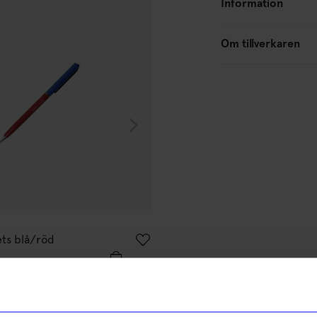
Information
Om tillverkaren
Papier Tigre
ets blå/röd
Penna kulspets grå/aprikos
69
kr
I lager