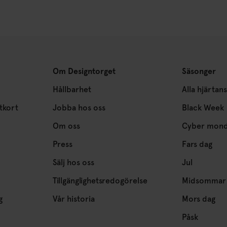
Om Designtorget
Säsonger
Hållbarhet
Alla hjärtan
tkort
Jobba hos oss
Black Week
Om oss
Cyber mon
Press
Fars dag
Sälj hos oss
Jul
Tillgänglighetsredogörelse
Midsommar
g
Vår historia
Mors dag
Påsk