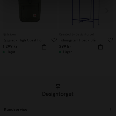
Fjällräven
Created By Designtorget
Ryggsäck High Coast Foldsack 24 Mountain Green
Tidningställ Tipack Blå
1 299
kr
299
kr
I lager
I lager
Kundservice