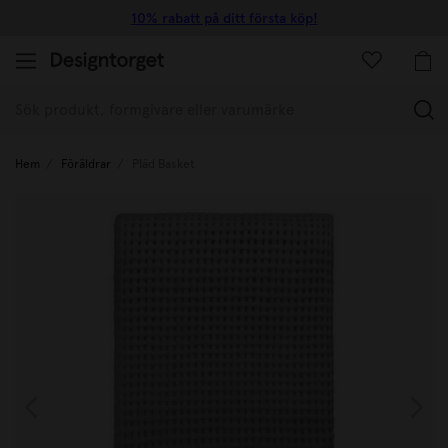
10% rabatt på ditt första köp!
(
Hem
Föräldrar
Pläd Basket