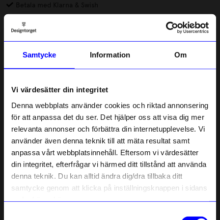
Betala med Klarna & Swish
Pläden Basket från det danska märket Elvang är inspirerad av
den levande strukturen i en vävd korg. Den här pläden är tung
och rejäl tack vare alpacafibrerna. Att väva textilier av alpacaull
Samtycke
Information
Om
är en peruansk tradition, fibrerna är mjuka, hållbara och ger
Läs mer
mer värme än andra naturfibrer.
Vi värdesätter din integritet
Lagerstatus i butik
Denna webbplats använder cookies och riktad annonsering
för att anpassa det du ser. Det hjälper oss att visa dig mer
Beskrivning
relevanta annonser och förbättra din internetupplevelse. Vi
10% rabatt på
använder även denna teknik till att mäta resultat samt
Information
anpassa vårt webbplatsinnehåll. Eftersom vi värdesätter
ditt första köp
din integritet, efterfrågar vi härmed ditt tillstånd att använda
Anmäl dig till vårt nyhetsbrev och bli
denna teknik. Du kan alltid ändra dig/dra tillbaka ditt
först med att få nyheter, inspiration
och unika erbjudanden!
samtycke genom att klicka på inställningsknappen i sidans
Liknande produkter
Som tack får du
10% rabatt
på ditt
nedre högra hörn.
första köp.
Outlet
Outlet
Samtyckesval
Name